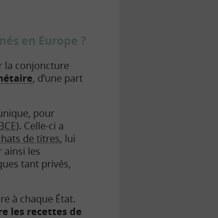
enés en Europe ?
 la
conjoncture
nétaire
, d’une part
 unique, pour
BCE)
. Celle-ci a
ats de titres
, lui
 ainsi les
ues tant privés,
pre à chaque État.
e les recettes de