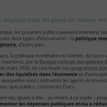
le ampleur pour les plans de relance m
que, les pouvoirs publics peuvent intervenir sur
isant deux types d’instruments : la
politique mo
gétaire
, d’autre part.
uro
, la politique monétaire est menée, de façon
s membres, par la
Banque centrale européenne (
ès mars 2020, en réactivant son
programme d’ach
ter des liquidités dans l’économie
et d’assouplir
t auxquelles sont confrontés les agents économiq
es, que publics, comme les États.
ire est, quant à elle – au moins à ce stade -, pro
gmenter les dépenses publiques et/ou à réduir