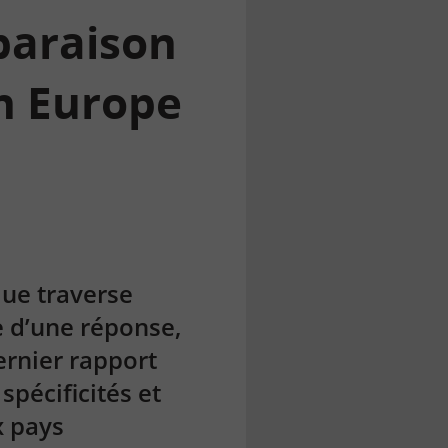
paraison
en Europe
que traverse
e d’une réponse,
ernier rapport
spécificités et
x pays