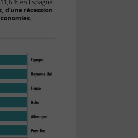
e 11,6 % en Espagne
oit, d’une récession
 économies
.