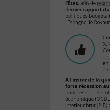
l’État
, afin de
relan
dernier
rapport du
politiques budgétai
l’Espagne, le Royaum
Com
(CN
Con
dét
en 
eur
A l’instar de la q
forte
récession
au 
publiées en décemb
économique (OCDE),
intérieur brut (PIB)
d