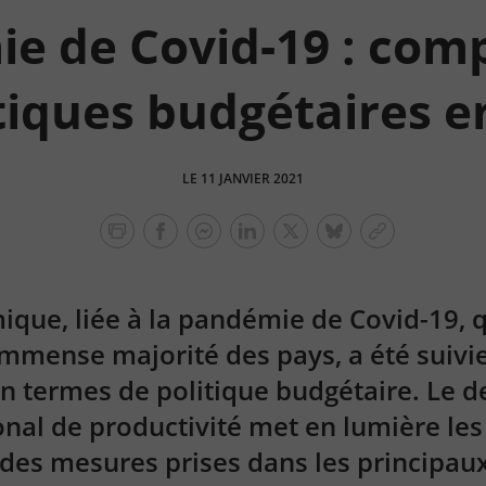
e de Covid-19 : com
tiques budgétaires 
LE 11 JANVIER 2021
facebook
facebook
Linkedin
Twitter
bluesky
Copier
messenger
le
lien
ique, liée à la pandémie de Covid-19, 
immense majorité des pays, a été suivi
en termes de politique budgétaire. Le d
nal de productivité met en lumière les 
 des mesures prises dans les principau