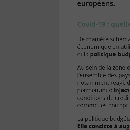
européens.
Covid-19 : quel
De manière schémati
économique
en util
et la
politique bud
Au sein de la
zone e
l’ensemble des pay
notamment réagi, d
permettant d’
injec
conditions de crédi
comme les entrepris
La politique budgéta
Elle consiste à au