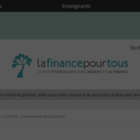
s
Enseignants
Rec
La
fina
pour
tous
-
Le
n d’intérêt général, créée pour aider chacun à se sentir plus à l’aise avec l
site
péda
sur
Pandémie de Covid-19 : comparaison des politiques budgétaires en Europe
l'arg
et
la
fina