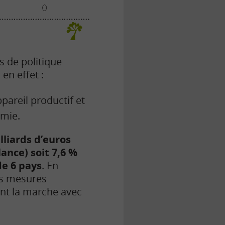
s de politique
en effet :
ppareil productif et
omie.
liards d’euros
ance) soit 7,6 %
de 6 pays
. En
es mesures
ent la marche avec