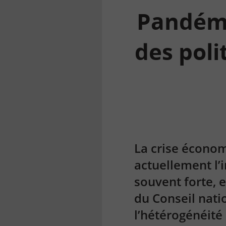
Pandémi
des poli
la
finance
pour
tous
La crise économ
actuellement l’
souvent forte, 
du Conseil natio
l’hétérogénéité