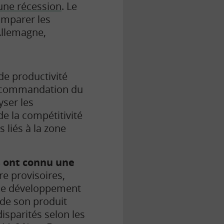
’une récession
. Le
mparer les
Allemagne,
de productivité
 recommandation du
yser les
de la compétitivité
liés à la zone
ys ont connu une
e provisoires,
 de développement
 de son
produit
isparités selon les