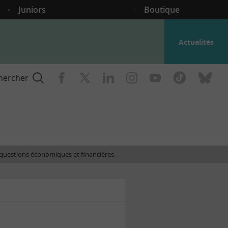
Juniors
Boutique
Actualités
hercher
nce
es questions économiques et financières.
gogique
ent
nce