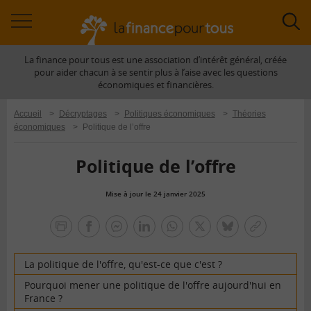
Accéder
Acc
à
à
La finance pour tous est une association d’intérêt général, créée
la
la
pour aider chacun à se sentir plus à l’aise avec les questions
navigation
rec
économiques et financières.
Accueil
>
Décryptages
>
Politiques économiques
>
Théories
économiques
>
Politique de l’offre
Politique de l’offre
Mise à jour le 24 janvier 2025
la
finance
facebook
facebook
Linkedin
Whatsapp
Twitter
bluesky
Copier
pour
messenger
le
tous
lien
La politique de l'offre, qu'est-ce que c'est ?
Pourquoi mener une politique de l'offre aujourd'hui en
France ?