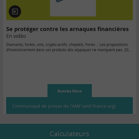
En
vidéo
Se protéger contre les arnaques financières
En vidéo
Diamants, forêts, vins, crypto-actifs, cheptels, Forex…. Les propositions
d’investissement dans ces produits dits atypiques ne manquent pas. 20,…
Autres liens
Communiqué de presse de l'AMF (amf-france.org)
Calculateurs