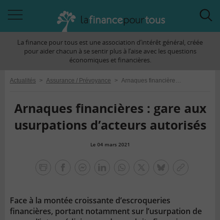
Accéder
Acc
à
à
La finance pour tous est une association d’intérêt général, créée
la
la
pour aider chacun à se sentir plus à l’aise avec les questions
navigation
rec
économiques et financières.
Actualités
>
Assurance / Prévoyance
>
Arnaques financières : gare aux usurpations d’acteurs autorisés
Arnaques financières : gare aux
usurpations d’acteurs autorisés
Le 04 mars 2021
la
finance
facebook
facebook
Linkedin
Whatsapp
Twitter
bluesky
Copier
pour
messenger
le
tous
lien
Face à la montée croissante d’escroqueries
financières, portant notamment sur l’usurpation de