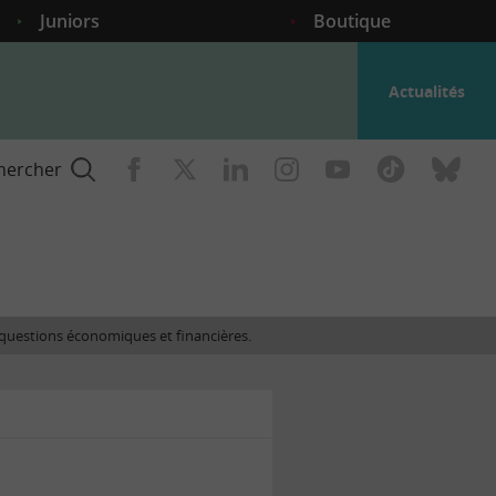
Juniors
Boutique
Actualités
hercher
nce
es questions économiques et financières.
gogique
ent
nce