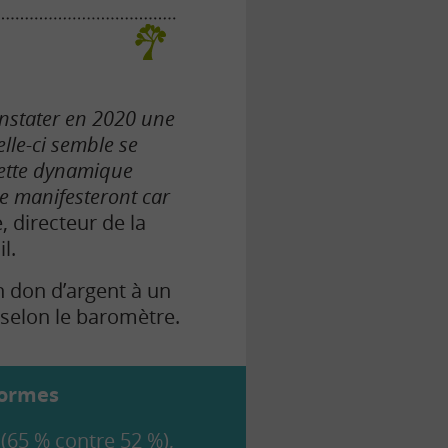
onstater en 2020 une
lle-ci semble se
cette dynamique
 manifesteront car
 directeur de la
l.
n don d’argent à un
 selon le baromètre.
formes
 (65 % contre 52 %),