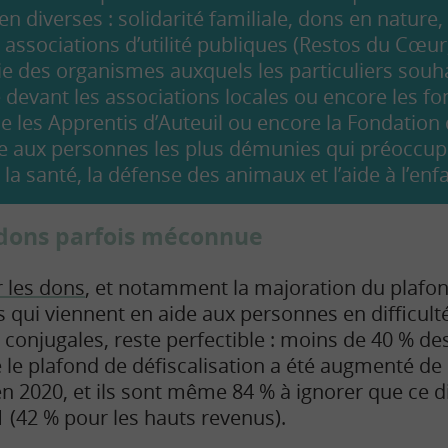
en diverses : solidarité familiale, dons en nature,
s associations d’utilité publiques (Restos du Cœur
ie des organismes auxquels les particuliers souh
 devant les associations locales ou encore les fon
 les Apprentis d’Auteuil ou encore la Fondation 
de aux personnes les plus démunies qui préoccupe
 la santé, la défense des animaux et l’aide à l’enf
s dons parfois méconnue
r les dons
, et notamment la majoration du plafo
 qui viennent en aide aux personnes en difficulté
s conjugales, reste perfectible : moins de 40 % d
le plafond de défiscalisation a été augmenté de 
n 2020, et ils sont même 84 % à ignorer que ce di
 (42 % pour les hauts revenus).