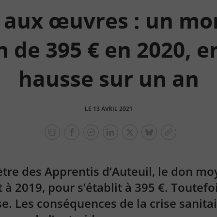
 aux œuvres : un mo
 de 395 € en 2020, en
hausse sur un an
LE 13 AVRIL 2021
facebook
facebook
Linkedin
Twitter
bluesky
Copier
messenger
le
lien
tre des Apprentis d’Auteuil, le don m
 à 2019, pour s’établit à 395 €. Toutefoi
e. Les conséquences de la crise sanita