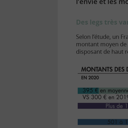
l’envie et les m
Des legs très va
Selon l’étude, un Fr
montant moyen de 3
disposant de haut r