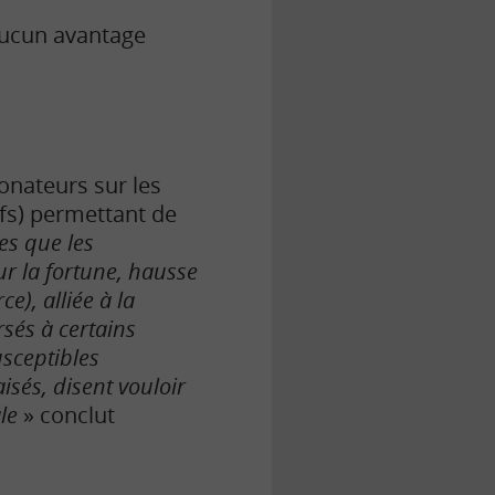
’aucun avantage
onateurs sur les
ifs) permettant de
les que les
ur la fortune, hausse
e), alliée à la
rsés à certains
usceptibles
isés, disent vouloir
ale
» conclut