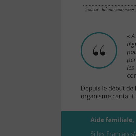
«
A
lég
pou
per
les
com
Depuis le début de 
organisme caritatif
Aide familiale,
Si les Français s