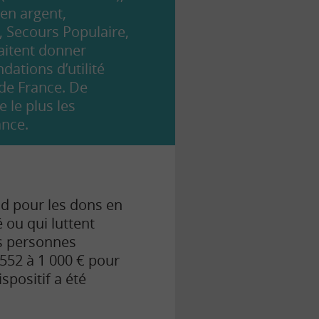
 en argent,
, Secours Populaire,
aitent donner
dations d’utilité
de France. De
 le plus les
ance.
nd pour les dons en
 ou qui luttent
es personnes
552 à 1 000 € pour
spositif a été