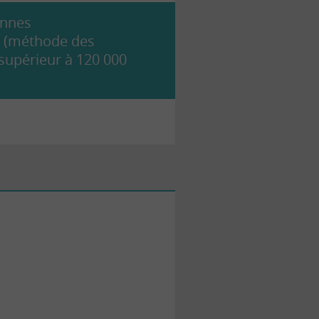
onnes
us (méthode des
 supérieur à 120 000