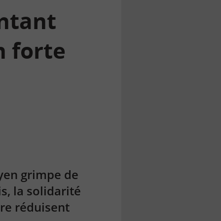
ntant
 forte
oyen grimpe de
s, la solidarité
ire réduisent