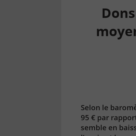
Dons
moyen
la
finance
pour
tous
Selon le baromè
95 € par rapport
semble en baiss