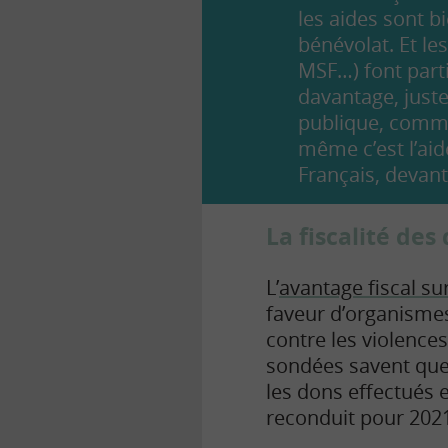
les aides sont bi
bénévolat. Et le
MSF…) font part
davantage, juste
publique, comme
même c’est l’ai
Français, devant
La fiscalité de
L’
avantage fiscal su
faveur d’organismes
contre les violence
sondées savent que 
les dons effectués e
reconduit pour 2021