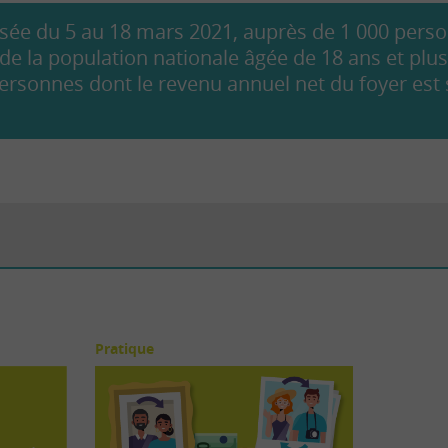
lisée du 5 au 18 mars 2021, auprès de 1 000 pers
de la population nationale âgée de 18 ans et pl
ersonnes dont le revenu annuel net du foyer est
Pratique