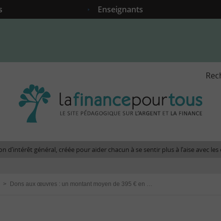
s
Enseignants
Rec
La
fina
pour
tous
-
Le
n d’intérêt général, créée pour aider chacun à se sentir plus à l’aise avec l
site
péda
sur
>
Dons aux œuvres : un montant moyen de 395 € en 2020, en forte hausse sur un an
l'arg
et
la
fina