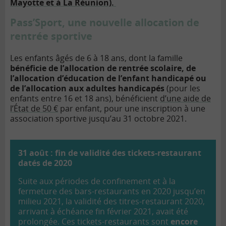
Mayotte et à La Réunion).
Pass’Sport, une nouvelle allocation de
rentrée sportive
Les enfants âgés de 6 à 18 ans, dont la famille
bénéficie de l’allocation de rentrée scolaire, de
l’allocation d’éducation de l’enfant handicapé ou
de l’allocation aux adultes handicapés
(pour les
enfants entre 16 et 18 ans), bénéficient
d’une aide de
l’État de 50 €
par enfant, pour une inscription à une
association sportive jusqu’au 31 octobre 2021.
31 août : fin de validité des tickets-restaurant
datés de 2020
Suite aux périodes de confinement et à la
fermeture des bars-restaurants en 2020 jusqu’en
milieu 2021, la validité des titres-restaurant 2020,
arrivant à échéance fin février 2021, avait été
prolongée. Ces tickets-restaurants sont
encore