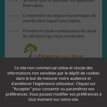
Se sentir plus à l’aise avec les questions
financières.
Comprendre les enjeux économiques du
monde dans lequel nous vivons.
Prendre en toute connaissance de cause
les décisions qui nous concernent.
Ce site non commercial utilise et stocke des
EN SAVOIR
+
informations non sensibles par le dépôt de cookies
dans le but de mesurer notre audience et
d’améliorer l'expérience utilisateur. Cliquez sur
Qui sommes-nous ?
"Accepter" pour consentir ou paramétrez vos
préférences. Vous pouvez modifier vos préférences à
Partenaires
tout moment sur notre site.