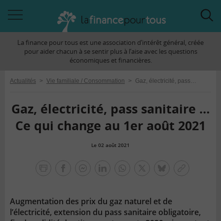
Accéder
Acc
à
à
La finance pour tous est une association d’intérêt général, créée
la
la
pour aider chacun à se sentir plus à l’aise avec les questions
navigation
rec
économiques et financières.
Actualités
>
Vie familiale / Consommation
>
Gaz, électricité, pass sanitaire … Ce qui change au 1er août 2021
Gaz, électricité, pass sanitaire …
Ce qui change au 1er août 2021
Le 02 août 2021
la
finance
facebook
facebook
Linkedin
Whatsapp
Twitter
bluesky
Copier
pour
messenger
le
tous
lien
Augmentation des prix du gaz naturel et de
l’électricité, extension du pass sanitaire obligatoire,