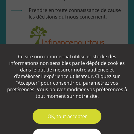
Prendre en toute connaissance de cause
les décisions qui nous concernent.
Ce site non commercial utilise et stocke des
EN SAVOIR
+
informations non sensibles par le dépôt de cookies
dans le but de mesurer notre audience et
d’améliorer l'expérience utilisateur. Cliquez sur
Qui sommes-nous ?
"Accepter" pour consentir ou paramétrez vos
préférences. Vous pouvez modifier vos préférences à
Partenaires
tout moment sur notre site.
Espace Presse
✓
OK, tout accepter
Plan du site
Contact