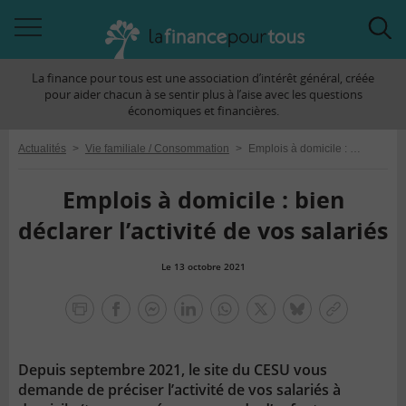
Accéder
Acc
à
à
La finance pour tous est une association d’intérêt général, créée
la
la
pour aider chacun à se sentir plus à l’aise avec les questions
navigation
rec
économiques et financières.
Actualités
>
Vie familiale / Consommation
>
Emplois à domicile : bien déclarer l’activité de vos salariés
Emplois à domicile : bien
déclarer l’activité de vos salariés
Le 13 octobre 2021
la
finance
facebook
facebook
Linkedin
Whatsapp
Twitter
bluesky
Copier
pour
messenger
le
tous
lien
Depuis septembre 2021, le site du CESU vous
demande de préciser l’activité de vos salariés à