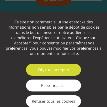
EN SAVOIR
+
Qui sommes-nous ?
Ce site non commercial utilise et stocke des
informations non sensibles par le dépôt de cookies
Partenaires
dans le but de mesurer notre audience et
d’améliorer l'expérience utilisateur. Cliquez sur
Espace Presse
"Accepter" pour consentir ou paramétrez vos
préférences. Vous pouvez modifier vos préférences à
Plan du site
tout moment sur notre site.
Contact
Mentions légales
✓
OK, tout accepter
Gestion des cookies
Personnaliser
Refuser tous les cookies