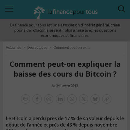
Accéder
Acc
à
à
La finance pour tous est une association d’intérêt général, créée
la
la
pour aider chacun à se sentir plus à l’aise avec les questions
navigation
rec
économiques et financières.
Actualités
>
Décryptages
>
Comment peut-on expliquer la baisse des cours du Bitcoin ?
Comment peut-on expliquer la
baisse des cours du Bitcoin ?
Le 24 janvier 2022
la
finance
facebook
facebook
Linkedin
Whatsapp
Twitter
bluesky
Copier
pour
messenger
le
tous
lien
Le Bitcoin a perdu près de 17 % de sa valeur depuis le
début de l’année et près de 43 % depuis novembre