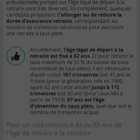
présidentielle portant sur l
’âge l
é
gal de d
épart à
la
retraite sont très diverses. En compl
ément, quelques
candidats proposent d
’
allonger ou de réduire la
durée d
’
assurance retraite
, correspondant au
nombre de trimestres nécessaires pour percevoir
une retraite à
taux plein.
Actuellement,
l
’âge l
é
gal de d
épart à
la
retraite est fixé à 62 ans
. Et pour obtenir le
taux maximum de 50
% du salaire de base
reconstitué (le taux plein), il est nécessaire
d
’
avoir cotisé
167 trimestres
soit 41 ans et
9 mois (pour la gén
ération née en 1960,
ayant 62 ans cette année)
jusqu’à
172
trimestres
soit 43 ans (pour ceux nés à
partir de 1973).
67 ans est l’âge
d
’
obtention du
taux plein
, quel que soit le
nombre de trimestres acquis.
Pour un rel
è
vement à
64 ou 65 ans de
l’âge de départ à
la retraite