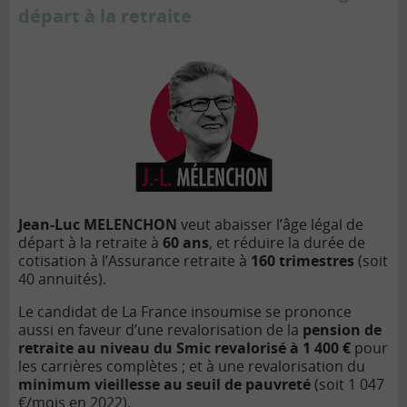
départ à
la retraite
Jean-Luc MELENCHON
veut abaisser l’âge l
é
gal de
d
épart à
la retraite à
60 ans
, et réduire la durée de
cotisation à l
’
Assurance retraite à
160 trimestres
(soit
40 annuités).
Le candidat de La France insoumise se prononce
aussi en faveur d
’
une revalorisation de la
pension de
retraite au niveau du Smic revalorisé à
1 400 €
pour
les carri
è
res compl
ètes
; et à
une revalorisation du
minimum vieillesse au seuil de pauvreté
(soit 1 047
€
/mois en 2022).