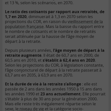
et 13
%, selon les sc
é
nario
s, en 2070.
Le ratio des cotisants par rapport aux retraités, de
1,7 en 2020
, diminuerait à
1,3 en 2070 selon les
projections du COR, en raison du
vieillissement de la
population franç
aise
. Mais la baisse du rapport entre
le nombre de cotisants et le nombre de retraités
serait atténu
ée par la hausse de l’âge moyen de
départ à
la retraite.
Depuis plusieurs années,
l
’âge moyen de départ à
la
retraite augmente
. Il
était de 60,7 ans en 2000, de
60,5 ans en 2010, et
s
’établit à
62,4 ans en 2020
.
Selon les projections du COR, à l
égislation constante,
l’âge conjoncturel de départ à
la retraite passerait à
63,7 ans en 2035, à
63,9 ans en 2070.
Et la durée de vie à
la retraite s
’
allonge
: elle est
passée de 2 ans dans les années 1950 à
15 ans dans
les années 1990 et
23 ans actuellement
. Elle pourrait
s’établir à
plus de 30 ans pour la gén
ération 2000.
Mais elle reste très inégalement répartie selon le
sexe, le
niveau de vie
et la catégorie socio-