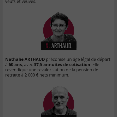
veufs et veuves.
Nathalie ARTHAUD
pr
é
conise un âge l
é
gal de d
épart
à
60 ans
, avec
37,5 annuit
és de cotisation
. Elle
revendique une revalorisation de la pension de
retraite à 2 000 € nets minimum.