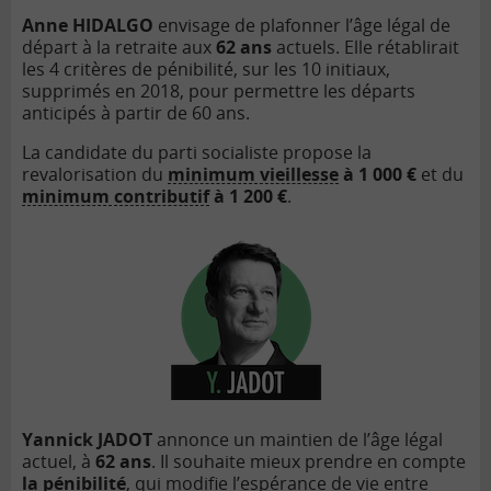
Anne HIDALGO
envisage de plafonner l’âge l
é
gal de
d
épart à
la retraite aux
62 ans
actuels. Elle rétablirait
les 4 crit
è
res de pé
nibilit
é, sur les 10 initiaux,
supprimés en 2018, pour permettre les départs
anticipés à
partir de 60 ans.
La candidate
du parti socialiste propose la
revalorisation du
minimum vieillesse
à 1 000 €
et du
minimum contributif
à 1 200 €
.
Yannick JADOT
annonce un maintien de l’âge l
égal
actuel, à
62 ans
. Il souhaite mieux prendre en compte
la p
é
nibilit
é
, qui modifie l
’esp
érance de vie entre