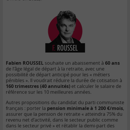
Fabien ROUSSEL
souhaite un abaissement à
60 ans
de l’âge l
é
gal de d
épart à
la retraite, avec une
possibilité de d
épart anticipé pour les « m
étiers
pénibles »
. Il voudrait réduire la durée de cotisation à
160 trimestres (40 annuités)
et calculer le salaire de
réf
érence sur les 10 meilleures anné
es.
Autres propositions du candidat du parti communiste
français
: porter la
pension minimale
à 1 200 €
/mois
,
assurer que la pension de retraite «
atteindra 75% du
revenu net d’activité, dans le secteur public comme
dans le secteur privé » et r
établir la demi-part des