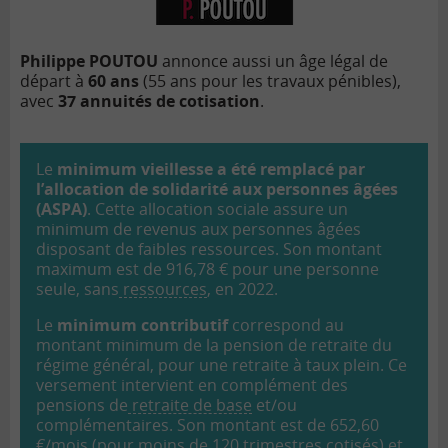
Philippe POUTOU
annonce aussi un âge l
é
gal de
d
épart à
60 ans
(55 ans pour les travaux pénibles),
avec
37 annuit
és de cotisation
.
Le
minimum vieillesse a é
t
é remplacé par
l
’
allocation de solidarité aux personnes âg
ées
(ASPA)
. Cette allocation sociale assure un
minimum de revenus aux personnes âg
ées
disposant de faibles ressources. Son montant
maximum est de 916,78 €
pour une personne
seule, sans
ressources
, en 2022.
Le
minimum contributif
correspond au
montant minimum de la pension de retraite du
régime g
én
éral, pour une retraite à
taux plein. Ce
versement intervient en complément des
pensions de
retraite de base
et/ou
complémentaires. Son montant est de 652,60
€
/mois (pour moins de 120 trimestres cotisés) et