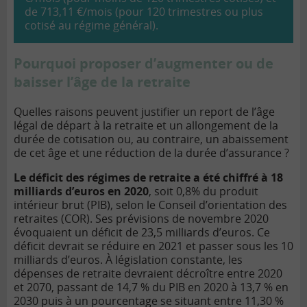
de 713,11 €
/mois (pour 120 trimestres ou plus
cotisé au régime g
én
éral).
P
ourquoi proposer d’augmenter ou de
baisser l’âge de la retraite
Quelles raisons peuvent justifier un report de l’âge
l
é
gal de d
épart à
la retraite et un allongement de la
durée de cotisation ou, au contraire, un abaissement
de cet â
ge et une réduction de la durée d
’
assurance
?
Le déficit
des régimes de retraite a ét
é
chiffr
é à 18
milliards d
’
euros en 2020
, soit 0,8% du
produit
intérieur brut (PIB)
, selon le Conseil d
’
orientation des
retraites (COR). Ses prévisions de novembre 2020
évoquaient un déficit de 23,5 milliards d
’euros. Ce
d
éficit devrait se r
éduire en 2021 et passer sous les 10
milliards d
’
euros
.
À
législation constante, les
dépenses de retraite devraient décroî
tre entre 2020
et 2070, passant de 14,7
% du PIB en 2020 à 13,7
% en
2030 puis à un pourcentage se situant entre 11,30 %