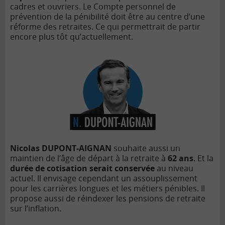
cadres et ouvriers. Le Compte
personnel de
prévention de la pé
nibilit
é doit ê
tre au centre d
’
une
réforme des retraites. Ce qui permettrait de partir
encore plus tô
t qu
’
actuellement.
Nicolas DUPONT-AIGNAN
souhaite aussi un
maintien de l’âge de départ à
la retraite à
62 ans
. Et la
dur
ée de cotisation serait conservée
au niveau
actuel. Il envisage cependant un assouplissement
pour les carri
è
res longues et les métiers pénibles. Il
propose aussi de réindexer les pensions de retraite
sur l
’
inflation.