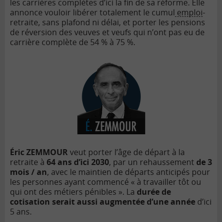
les carri
è
res compl
è
tes d
’
ici la fin de sa réforme. Elle
annonce vouloir libérer totalement le cumul
emploi
-
retraite, sans plafond ni délai, et porter les pensions
de réversion des veuves et veufs qui n
’
ont pas eu de
carri
è
re compl
è
te de 54 % à 75 %.
Éric ZEMMOUR
veut porter l’âge de d
épart à
la
retraite à
64 ans d
’
ici 2030
, par un rehaussement
de
3
mois / an
, avec le maintien de départs anticipés pour
les personnes ayant commencé « à travailler tô
t ou
qui ont des métiers pénibles »
. La
dur
ée de
cotisation serait aussi augmentée d
’
une année
d
’ici
5 ans.