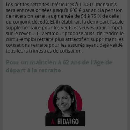
Les petites retraites inférieures à 1 300 €
mensuels
seraient revalorisées jusqu’à 600
€
par an
; la pension
de réversion serait augmentée de 54 à
75 % de celle
du conjoint déc
éd
é. Et il rétablirait la demi-part fiscale
supplémentaire pour les veufs et veuves pour l
’impô
t
sur le revenu. E.
Zemmour propose aussi de rendre le
cumul-emploi retraite plus attractif en supprimant les
cotisations retraite pour les assurés ayant d
éjà
validé
tous leurs trimestres de cotisation.
Pour un maintien à
62 ans de l’âge de
départ à
la retraite