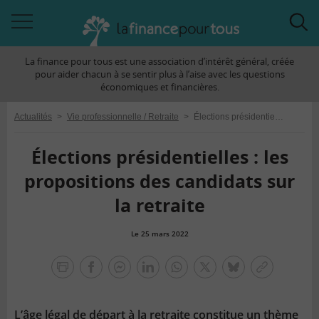
Accéder
Acc
à
à
La finance pour tous est une association d’intérêt général, créée
la
la
pour aider chacun à se sentir plus à l’aise avec les questions
navigation
rec
économiques et financières.
Actualités
>
Vie professionnelle / Retraite
>
Élections présidentielles : les propositions des candidats sur la retraite
Élections présidentielles : les
propositions des candidats sur
la retraite
Le 25 mars 2022
la
finance
facebook
facebook
Linkedin
Whatsapp
Twitter
bluesky
Copier
pour
messenger
le
tous
lien
L’âge légal de départ à la retraite constitue un thème