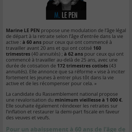
Marine LE PEN
propose une modulation de l’âge l
é
gal
de d
épart à
la retraite
selon l’âge d
’entr
ée dans la vie
active
:
à
60 ans
pour ceux qui ont commencé à
travailler avant 20 ans et qui ont cotisé
160
trimestres
(40 annuit
és) ;
à 62 ans
pour ceux qui ont
commencé à travailler au-delà
de 25 ans, avec une
durée de cotisation de
172 trimestres cotis
és
(43
annuit
és). Elle annonce que sa réforme « vise à
inciter
fortement les jeunes à
entrer plus tô
t dans la vie
active et de les récompenser pour cela. »
La candidate
du Rassemblement national propose
une revalorisation du
minimum vieillesse
à 1 000 €
.
Elle souhaite également réindexer les retraites sur
l
’
inflation et restaurer la demi-part fiscale en faveur
des veuves et veufs.
Pour un abaissement à
60 ans de l’âge de