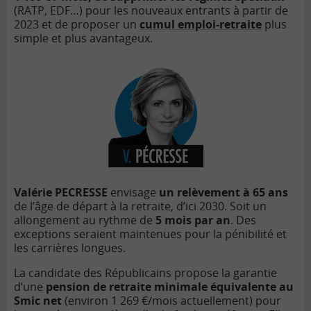
(RATP, EDF…
) pour les nouveaux entrants à
partir de
2023 et de proposer un
cumul emploi-retraite
plus
simple et plus avantageux.
Val
érie PECRESSE
envisage
un relè
vement à
65 ans
de l’âge de départ à
la retraite, d
’
ici 2030. Soit un
allongement au rythme de
5 mois par an
. Des
exceptions seraient maintenues pour la pé
nibilit
é et
les carri
è
res longues.
La candidate
des R
épublicains propose la garantie
d
’
une
pension de retraite minimale équivalente au
Smic
net
(environ 1 269 €
/mois actuellement) pour