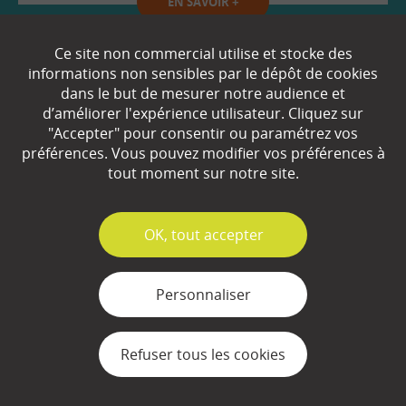
EN SAVOIR
+
Ce site non commercial utilise et stocke des
Qui sommes-nous ?
informations non sensibles par le dépôt de cookies
dans le but de mesurer notre audience et
Partenaires
d’améliorer l'expérience utilisateur. Cliquez sur
"Accepter" pour consentir ou paramétrez vos
Espace Presse
préférences. Vous pouvez modifier vos préférences à
tout moment sur notre site.
Plan du site
Contact
✓
OK, tout accepter
Mentions légales
Personnaliser
Gestion des cookies
Refuser tous les cookies