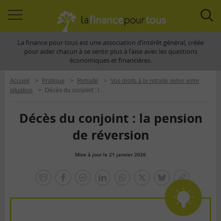
Accéder
Acc
à
à
La finance pour tous est une association d’intérêt général, créée
la
la
pour aider chacun à se sentir plus à l’aise avec les questions
navigation
rec
économiques et financières.
Accueil
>
Pratique
>
Retraite
>
Vos droits à la retraite selon votre
situation
>
Décès du conjoint : la pension de réversion
Décès du conjoint : la pension
de réversion
Mise à jour le 21 janvier 2026
la
finance
facebook
facebook
Linkedin
Whatsapp
Twitter
bluesky
Copier
pour
messenger
le
tous
lien