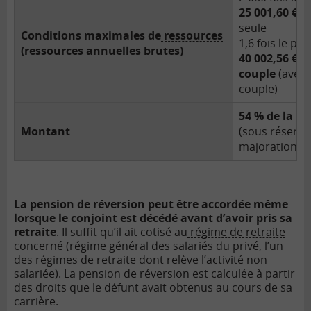
25 001,60 €/
seule
Conditions maximales de
ressources
1,6 fois le pla
(ressources annuelles brutes)
40 002,56 €/
couple
(avec 
couple)
54 % de la pe
Montant
(sous réserve
majorations).
La pension de réversion peut être accordée même
lorsque le conjoint est décédé avant d’avoir pris sa
retraite
. Il suffit qu’il ait cotisé au
régime de retraite
concerné (régime général des salariés du privé, l’un
des régimes de retraite dont relève l’activité non
salariée). La pension de réversion est calculée à partir
des droits que le défunt avait obtenus au cours de sa
carrière.