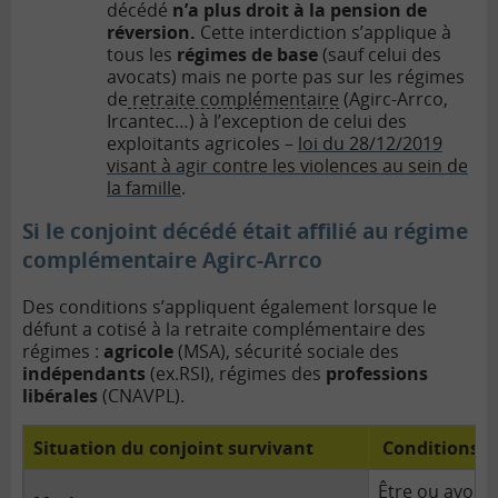
décédé
n’a plus droit à la pension de
réversion.
Cette interdiction s’applique à
tous les
régimes de base
(sauf celui des
avocats) mais ne porte pas sur les régimes
de
retraite complémentaire
(Agirc-Arrco,
Ircantec…) à l’exception de celui des
exploitants agricoles –
loi du 28/12/2019
visant à agir contre les violences au sein de
la famille
.
Si le conjoint décédé était affilié au régime
complémentaire Agirc-Arrco
Des conditions s’appliquent également lorsque le
défunt a cotisé à la retraite complémentaire des
régimes :
agricole
(MSA), sécurité sociale des
indépendants
(ex.RSI), régimes des
professions
libérales
(CNAVPL).
Situation du conjoint survivant
Conditions d
Être ou avoir 