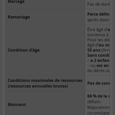
Mariage
Pas de durée 
Perte définiti
Remariage
après divorce
Être âgé d’
au 
survenus à co
Pour les décès
âgé d’
au moin
Condition d’âge
55 ans
(Arrco)
Sans condition
–
a 2 enfants
– ou
est en si
du décès ou u
Conditions maximales de ressources
Pas de condit
(ressources annuelles brutes)
60 % de la re
défunt.
Montant
Majorations e
circonstances