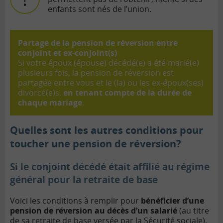
enfants sont nés de l’union.
Partage de la pension de réversion entre
conjoint et ex-conjoint(s)
Si votre époux (épouse) décédé(e) a été marié(e)
plusieurs fois, la pension de réversion est
partagée entre vous et le (la) ou les ex-époux(ses)
divorcé(e)s,
en tenant compte de la durée de
chaque mariage
.
Quelles sont les autres conditions pour
toucher une pension de réversion?
Si le conjoint décédé était affilié au régime
général pour la retraite de base
Voici les conditions à remplir pour
bénéficier d’une
pension de réversion au décès d’un salarié
(au titre
de sa
retraite de base
versée par la Sécurité sociale).