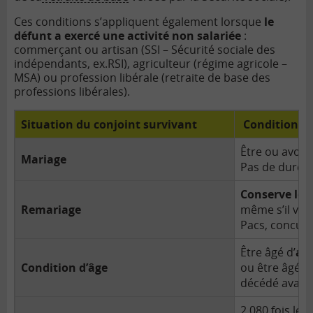
Ces conditions s’appliquent également lorsque
le
défunt a exercé une activité non salariée
:
commerçant ou artisan (SSI – Sécurité sociale des
indépendants, ex.RSI), agriculteur (régime agricole –
MSA) ou profession libérale (retraite de base des
professions libérales).
Situation du conjoint survivant
Conditions d
Être ou avoir
Mariage
Pas de durée
Conserve les 
Remariage
même s’il vit
Pacs, concub
Être âgé d’
au
Condition d’âge
ou être âgé d’
décédé avant
2 080 fois le
S