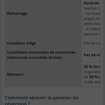
Perte de dro
toucher la p
Remariage
– la nouvell
acquis d’aut
cette nouvel
– il n’existe
pension au 
Condition d’âge
Pas de cond
Conditions maximales de ressources
Pas de cond
(ressources annuelles brutes)
50 % de la 
majorations
Montant
(et
50 % de 
si elle étai
Comment obtenir la pension de
réversion ?