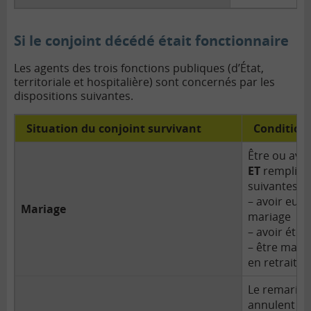
Si le conjoint décédé était fonctionnaire
Les agents des trois fonctions publiques (d’État,
territoriale et hospitalière) sont concernés par les
dispositions suivantes.
Situation du conjoint survivant
Conditions
Être ou avoi
ET
remplir a
suivantes :
– avoir eu u
Mariage
mariage ave
– avoir été
– être mari
en retraite 
Le remariag
annulent le 