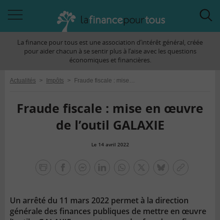
Accéder
Acc
à
à
La finance pour tous est une association d’intérêt général, créée
la
la
pour aider chacun à se sentir plus à l’aise avec les questions
navigation
rec
économiques et financières.
Actualités
>
Impôts
>
Fraude fiscale : mise en œuvre de l’outil GALAXIE
Fraude fiscale : mise en œuvre
de l’outil GALAXIE
Le 14 avril 2022
la
finance
facebook
facebook
Linkedin
Whatsapp
Twitter
bluesky
Copier
pour
messenger
le
tous
lien
Un arrêté du 11 mars 2022 permet à la direction
générale des finances publiques de mettre en œuvre