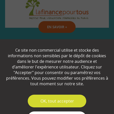
EN SAVOIR
+
Qui sommes-nous ?
Ce site non commercial utilise et stocke des
informations non sensibles par le dépôt de cookies
Partenaires
dans le but de mesurer notre audience et
d’améliorer l'expérience utilisateur. Cliquez sur
Espace Presse
"Accepter" pour consentir ou paramétrez vos
préférences. Vous pouvez modifier vos préférences à
Plan du site
tout moment sur notre site.
Contact
Mentions légales
✓
OK, tout accepter
Gestion des cookies