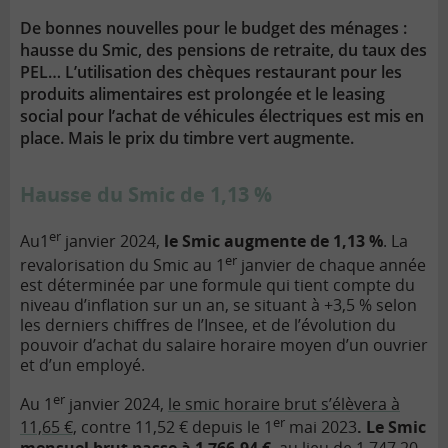
lien
De bonnes nouvelles pour le budget des ménages :
hausse du Smic, des pensions de retraite, du taux des
PEL… L’utilisation des chèques restaurant pour les
produits alimentaires est prolongée et le leasing
social pour l’achat de véhicules électriques est mis en
place. Mais le prix du timbre vert augmente.
Hausse du Smic de 1,13 %
er
Au1
janvier 2024,
le Smic augmente de 1,13 %
. La
er
revalorisation du Smic au 1
janvier de chaque année
est déterminée par une formule qui tient compte du
niveau d’inflation sur un an, se situant à +3,5 % selon
les derniers chiffres de l’Insee, et de l’évolution du
pouvoir d’achat du salaire horaire moyen d’un ouvrier
et d’un employé.
er
Au 1
janvier 2024,
le smic horaire brut s’élèvera à
er
11,65 €,
contre 11,52 € depuis le 1
mai 2023
. Le Smic
mensuel brut passe à 1 766,94 €
, au lieu de 1 747,20