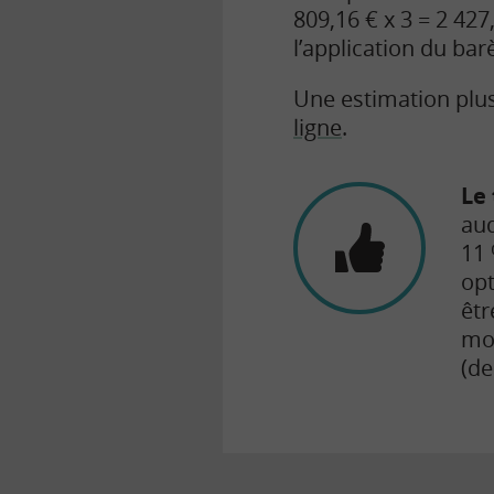
809,16 € x 3 = 2 427
l’application du ba
Une estimation plus
ligne
.
Le
auq
11 
opt
êt
mon
(de