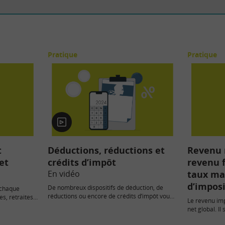
Pratique
Pratique
En
vidéo
t
Déductions, réductions et
Revenu 
et
crédits d’impôt
revenu f
En vidéo
taux ma
d’impos
De nombreux dispositifs de déduction, de
e chaque
réductions ou encore de crédits d’impôt vous
s, retraites,
Le revenu im
permettent de payer moins d’impôt…
ciers…) par…
net global. Il
sur le…