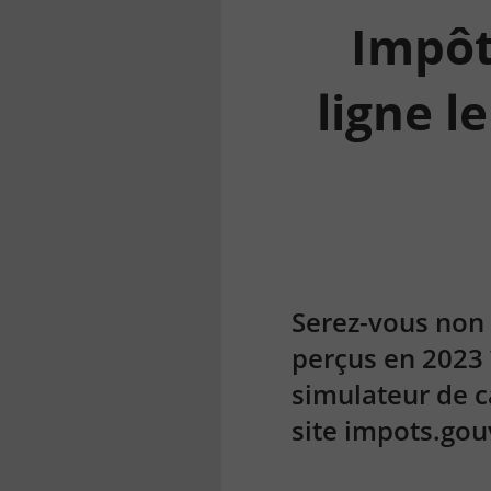
Impôt 
ligne l
la
finance
pour
tous
Serez-vous non
perçus en 2023 
simulateur de ca
site impots.gou