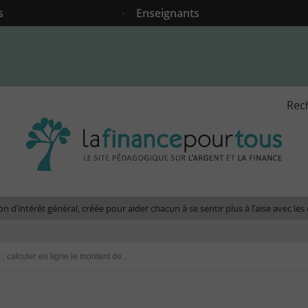
s
Enseignants
Rec
La
fina
pour
tous
-
Le
n d’intérêt général, créée pour aider chacun à se sentir plus à l’aise avec l
site
péda
sur
Impôt sur le revenu : calculer en ligne le montant de son impôt 2024
l'arg
et
la
fina