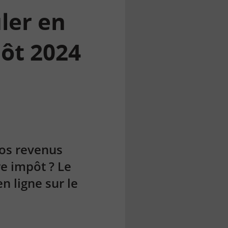
uler en
pôt 2024
os revenus
re impôt ? Le
n ligne sur le