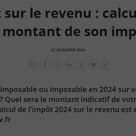
sur le revenu : calc
e montant de son im
LE 18 JANVIER 2024
facebook
facebook
Linkedin
Twitter
bluesky
Copier
messenger
le
lien
 imposable ou imposable en 2024 sur v
? Quel sera le montant indicatif de vot
lcul de l’impôt 2024 sur le revenu est e
v.fr