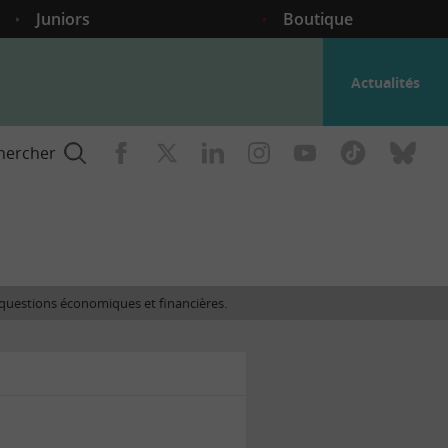
Juniors
Boutique
Actualités
hercher
nce
es questions économiques et financières.
gogique
ent
nce