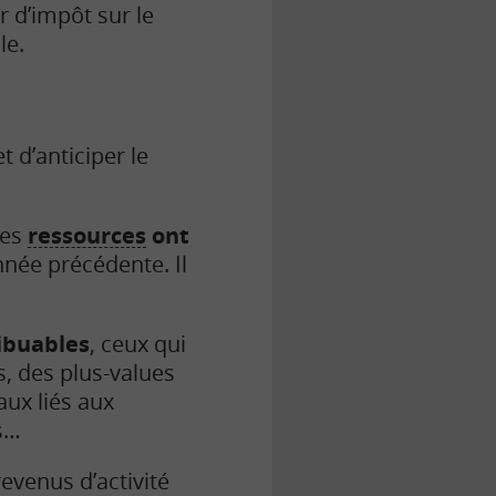
r d’impôt sur le
le.
t d’anticiper le
ses
ressources
ont
année précédente. Il
ribuables
, ceux qui
s, des plus-values
ux liés aux
s…
evenus d’activité