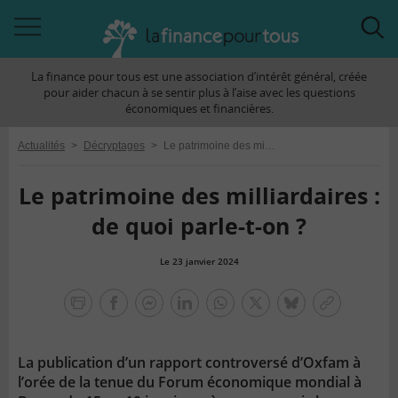
Accéder
Acc
à
à
La finance pour tous est une association d’intérêt général, créée
la
la
pour aider chacun à se sentir plus à l’aise avec les questions
navigation
rec
économiques et financières.
Actualités
>
Décryptages
>
Le patrimoine des milliardaires : de quoi parle-t-on ?
Le patrimoine des milliardaires :
de quoi parle-t-on ?
Le 23 janvier 2024
la
finance
facebook
facebook
Linkedin
Whatsapp
Twitter
bluesky
Copier
pour
messenger
le
tous
lien
La publication d’un rapport controversé d’Oxfam à
l’orée de la tenue du Forum économique mondial à