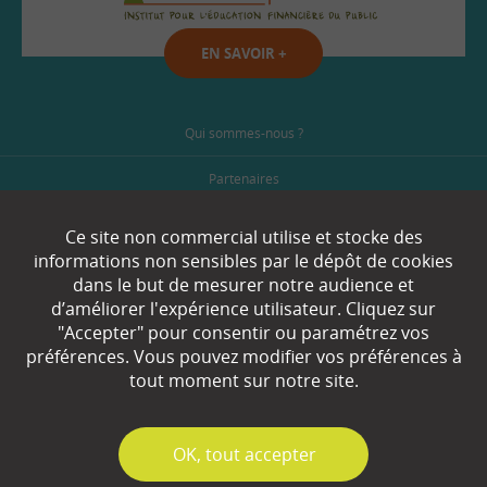
EN SAVOIR
+
Qui sommes-nous ?
Partenaires
Espace Presse
Ce site non commercial utilise et stocke des
informations non sensibles par le dépôt de cookies
Plan du site
dans le but de mesurer notre audience et
d’améliorer l'expérience utilisateur. Cliquez sur
Contact
"Accepter" pour consentir ou paramétrez vos
préférences. Vous pouvez modifier vos préférences à
Mentions légales
tout moment sur notre site.
Gestion des cookies
✓
OK, tout accepter