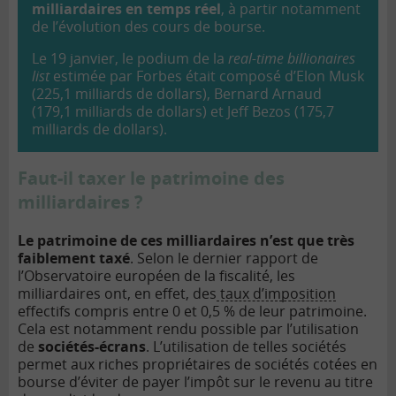
milliardaires en temps réel
, à partir notamment
de l’évolution des cours de bourse.
Le 19 janvier, le podium de la
real-time billionaires
list
estimée par Forbes était composé d’Elon Musk
(225,1 milliards de dollars), Bernard Arnaud
(179,1 milliards de dollars) et Jeff Bezos (175,7
milliards de dollars).
Faut-il taxer le patrimoine des
milliardaires ?
Le patrimoine de ces milliardaires n’est que très
faiblement taxé
. Selon le dernier rapport de
l’Observatoire européen de la fiscalité, les
milliardaires ont, en effet, des
taux d’imposition
effectifs compris entre 0 et 0,5 % de leur patrimoine.
Cela est notamment rendu possible par l’utilisation
de
sociétés-écrans
. L’utilisation de telles sociétés
permet aux riches propriétaires de sociétés cotées en
bourse d’éviter de payer l’impôt sur le revenu au titre