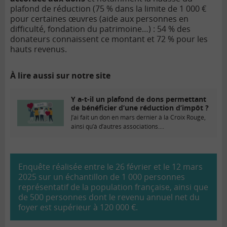
plafond de réduction (75 % dans la limite de 1 000 €
pour certaines œuvres (aide aux personnes en
difficulté, fondation du patrimoine…) : 54 % des
donateurs connaissent ce montant et 72 % pour les
hauts revenus.
À lire aussi sur notre site
Y a-t-il un plafond de dons permettant
de bénéficier d’une réduction d’impôt ?
J’ai fait un don en mars dernier à la Croix Rouge,
ainsi qu’à d’autres associations....
Enquête réalisée entre le 26 février et le 12 mars
2025 sur un échantillon de 1 000 personnes
représentatif de la population française, ainsi que
de 500 personnes dont le revenu annuel net du
foyer est supérieur à 120 000 €.