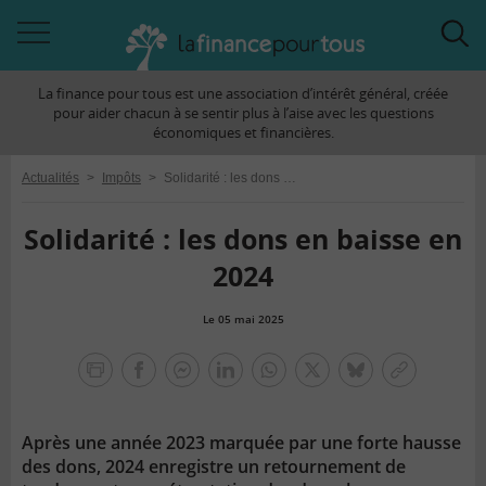
Accéder
Acc
à
à
La finance pour tous est une association d’intérêt général, créée
la
la
pour aider chacun à se sentir plus à l’aise avec les questions
navigation
rec
économiques et financières.
Actualités
>
Impôts
>
Solidarité : les dons en baisse en 2024
Solidarité : les dons en baisse en
2024
Le 05 mai 2025
la
finance
facebook
facebook
Linkedin
Whatsapp
Twitter
bluesky
Copier
pour
messenger
le
tous
lien
Après une année 2023 marquée par une forte hausse
des dons, 2024 enregistre un retournement de