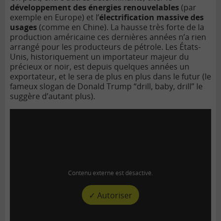
développement des énergies renouvelables
(par
exemple en Europe) et l’
électrification massive des
usages
(comme en Chine). La hausse très forte de la
production américaine ces dernières années n’a rien
arrangé pour les producteurs de pétrole. Les États-
Unis, historiquement un importateur majeur du
précieux or noir, est depuis quelques années un
exportateur, et le sera de plus en plus dans le futur (le
fameux slogan de Donald Trump “drill, baby, drill” le
suggère d’autant plus).
Contenu externe est désactivé.
✓ Autoriser