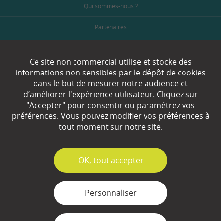
Qui sommes-nous ?
Partenaires
Espace Presse
Ce site non commercial utilise et stocke des
Plan du site
informations non sensibles par le dépôt de cookies
dans le but de mesurer notre audience et
Contact
d’améliorer l'expérience utilisateur. Cliquez sur
"Accepter" pour consentir ou paramétrez vos
Mentions légales
préférences. Vous pouvez modifier vos préférences à
tout moment sur notre site.
Gestion des cookies
✓
OK, tout accepter
Personnaliser