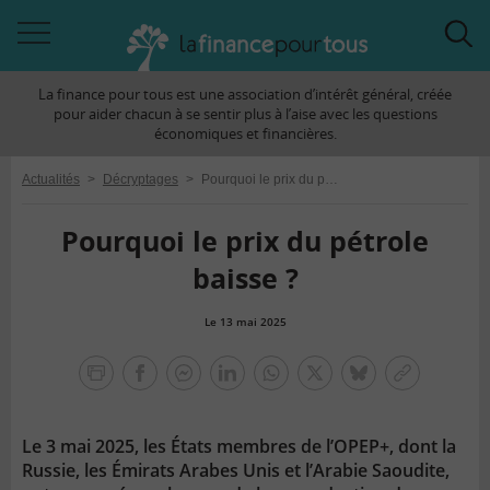
Accéder
Acc
à
à
La finance pour tous est une association d’intérêt général, créée
la
la
pour aider chacun à se sentir plus à l’aise avec les questions
navigation
rec
économiques et financières.
Actualités
>
Décryptages
>
Pourquoi le prix du pétrole baisse ?
Pourquoi le prix du pétrole
baisse ?
Le 13 mai 2025
la
finance
facebook
facebook
Linkedin
Whatsapp
Twitter
bluesky
Copier
pour
messenger
le
tous
lien
Le 3 mai 2025, les États membres de l’OPEP+, dont la
Russie, les Émirats Arabes Unis et l’Arabie Saoudite,