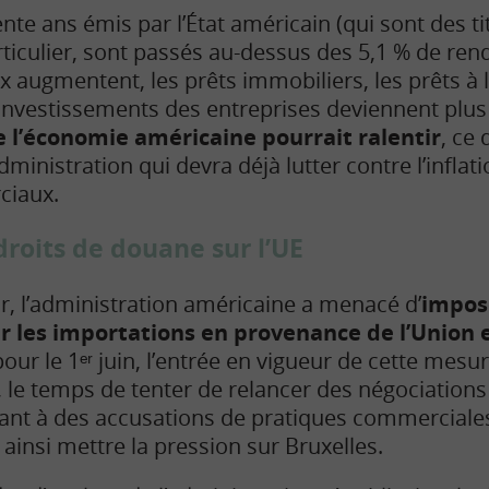
ente ans émis par l’État américain (qui sont des ti
rticulier, sont passés au-dessus des 5,1 % de re
 augmentent, les prêts immobiliers, les prêts à 
investissements des entreprises deviennent plus
e l’économie américaine pourrait ralentir
, ce 
ministration qui devra déjà lutter contre l’infla
ciaux.
roits de douane sur l’UE
ur, l’administration américaine a menacé d’
impose
r les importations en provenance de l’Union
our le 1ᵉʳ juin, l’entrée en vigueur de cette mesu
t, le temps de tenter de relancer des négociations
ant à des accusations de pratiques commerciales
insi mettre la pression sur Bruxelles.