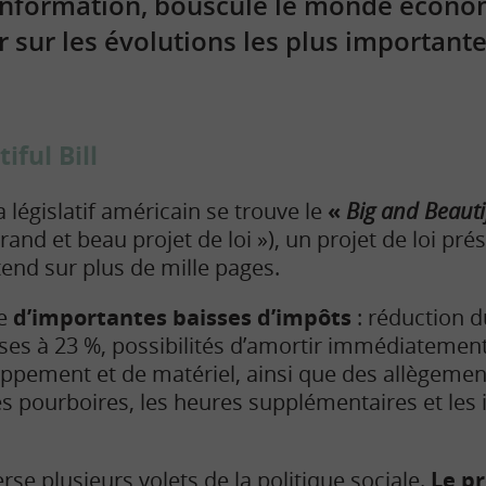
l’information, bouscule le monde écon
 sur les évolutions les plus important
iful Bill
 législatif américain se trouve le
«
Big and Beautif
grand et beau projet de loi »), un projet de loi pré
tend sur plus de mille pages.
se
d’importantes baisses d’impôts
: réduction d
ises à 23 %, possibilités d’amortir immédiatemen
ppement et de matériel, ainsi que des allègemen
s pourboires, les heures supplémentaires et les i
erse plusieurs volets de la politique sociale.
Le p