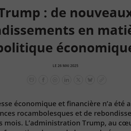
Trump : de nouveau
dissements en mati
politique économiqu
LE 26 MAI 2025
facebook
facebook
Linkedin
Twitter
bluesky
Copier
messenger
le
lien
sse économique et financière n’a été 
onces rocambolesques et de rebondiss
 mois. L’administration Trump, au cœu