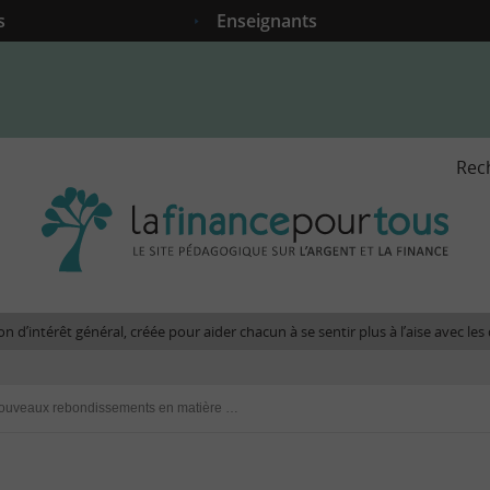
s
Enseignants
Rec
La
fina
pour
tous
-
Le
n d’intérêt général, créée pour aider chacun à se sentir plus à l’aise avec l
site
péda
sur
Trump : de nouveaux rebondissements en matière de politique économique
l'arg
et
la
fina