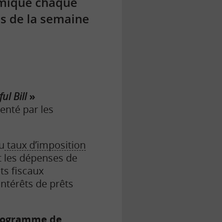
omique chaque
es de la semaine
ul Bill
»
senté par les
u
taux d’imposition
t les dépenses de
ts fiscaux
ntérêts de prêts
rogramme de