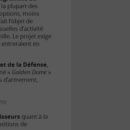
 la plupart des
 options, moins
ait l’objet de
uelles d’activité
lle. Le projet exige
 entreraient en
get de la Défense
,
mmé «
Golden Dome
»
ks d’armement,
ine
isseurs
quant à la
ositions de