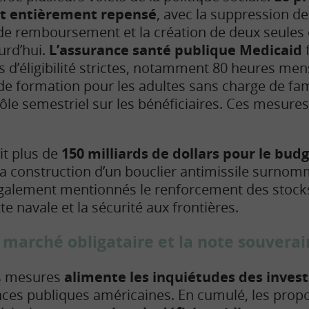
st entièrement repensé
, avec la suppression de
de remboursement et la création de deux seules
urd’hui.
L’assurance santé publique Medicaid
f
 d’éligibilité strictes, notamment 80 heures mens
de formation pour les adultes sans charge de fami
le semestriel sur les bénéficiaires. Ces mesures
oit plus de
150 milliards de dollars pour le bud
 la construction d’un bouclier antimissile surno
également mentionnés le renforcement des stoc
tte navale et la sécurité aux frontières.
e marché obligataire et la note souvera
es mesures
alimente les inquiétudes des invest
ances publiques américaines. En cumulé, les prop