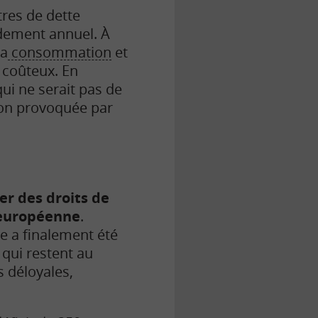
tres de dette
ndement annuel. À
la
consommation
et
 coûteux. En
qui ne serait pas de
tion provoquée par
r des droits de
 européenne
.
re a finalement été
 qui restent au
 déloyales,