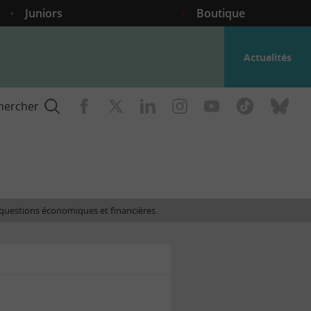
Juniors
Boutique
Actualités
hercher
nce
es questions économiques et financières.
gogique
ent
nce