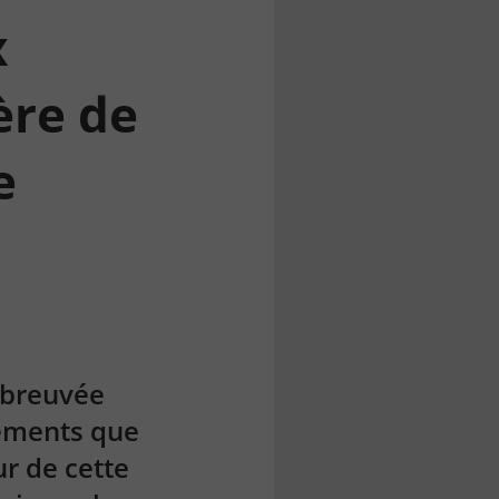
x
ère de
e
abreuvée
ements que
r de cette