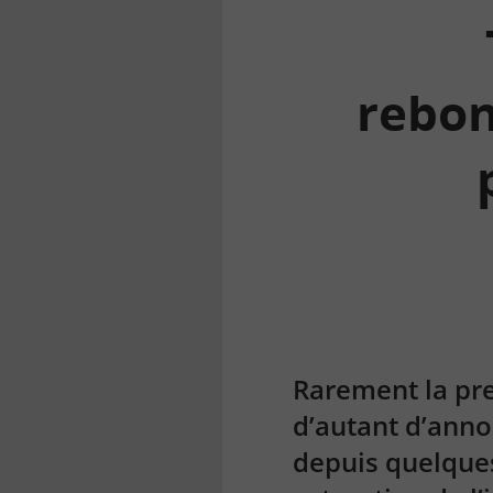
rebon
la
finance
pour
tous
Rarement la pre
d’autant d’ann
depuis quelques