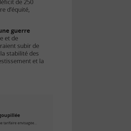
déficit de 250
re d’équité,
 une guerre
e et de
raient subir de
a stabilité des
estissement et la
goupillée
 tarifaire envisagée...