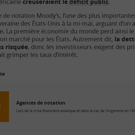
éricaine
creuseraient le
déficit public
.
nce de notation Moody’s, l’une des plus important
veraine des États-Unis à la mi-mai, arguant d’un a
re. La première économie du monde perd ainsi l
bon marché pour les États. Autrement dit,
la det
s risquée
, donc les investisseurs exigent des p
ait grimper les taux d’intérêt.
ite
Agences de notation
Lors de la crise financière asiatique et dans le cas de l’Argentine en 199