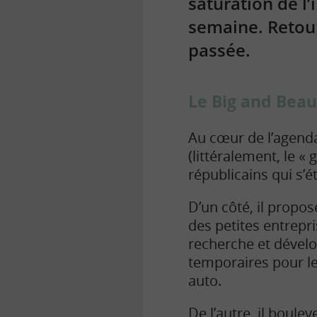
saturation de 
semaine. Retour
passée.
Le Big and Beaut
Au cœur de l’agenda
(littéralement, le « 
républicains qui s’é
D’un côté, il propo
des petites entrepr
recherche et dévelo
temporaires pour le
auto.
De l’autre, il boulev