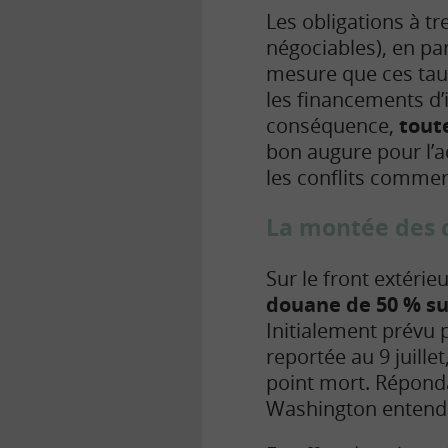
Les obligations à tr
négociables), en pa
mesure que ces taux
les financements d’
conséquence,
tout
bon augure pour l’ad
les conflits commer
La montée des d
Sur le front extérie
douane de 50 % su
Initialement prévu p
reportée au 9 juille
point mort. Répond
Washington entend a