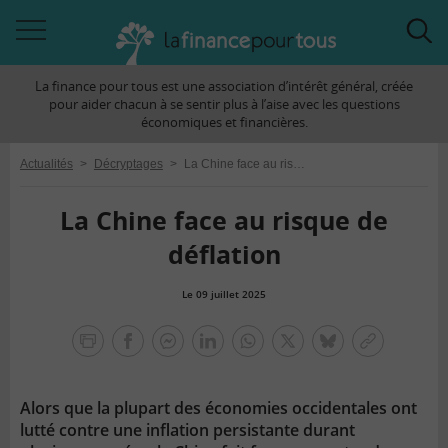
Accéder
Acc
à
à
La finance pour tous est une association d’intérêt général, créée
la
la
pour aider chacun à se sentir plus à l’aise avec les questions
navigation
rec
économiques et financières.
Actualités
>
Décryptages
>
La Chine face au risque de déflation
La Chine face au risque de
déflation
Le 09 juillet 2025
la
finance
facebook
facebook
Linkedin
Whatsapp
Twitter
bluesky
Copier
pour
messenger
le
tous
lien
Alors que la plupart des économies occidentales ont
lutté contre une inflation persistante durant