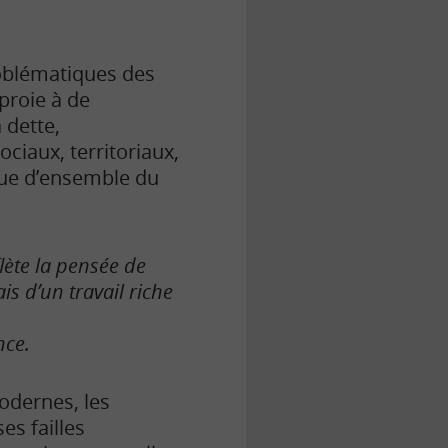
roblématiques des
proie à de
 dette,
ciaux, territoriaux,
vue d’ensemble du
flète la pensée de
is d’un travail riche
nce.
odernes, les
es failles