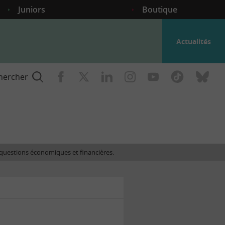
Juniors
Boutique
Actualités
hercher
nce
es questions économiques et financières.
gogique
ent
nce