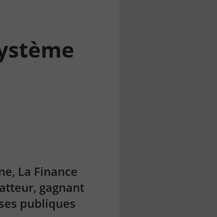
s
 système
ne, La Finance
atteur, gagnant
nses publiques