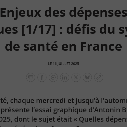
Enjeux des dépense
es [1/17] : défis du
de santé en France
LE 16 JUILLET 2025
facebook
facebook
Linkedin
Twitter
bluesky
Copier
messenger
le
lien
été, chaque mercredi et jusqu’à l’autom
présente l’essai graphique d’Antonin B
025, dont le sujet était « Quelles dépe