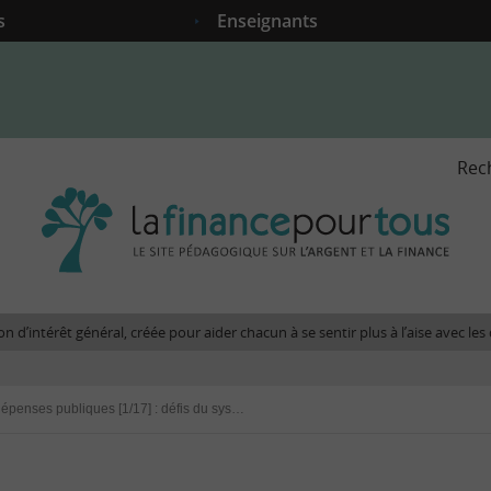
s
Enseignants
Rec
La
fina
pour
tous
-
Le
n d’intérêt général, créée pour aider chacun à se sentir plus à l’aise avec l
site
péda
sur
Enjeux des dépenses publiques [1/17] : défis du système de santé en France
l'arg
et
la
fina