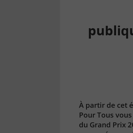
publiqu
la
finance
pour
tous
À
partir de cet 
Pour Tous vous 
du Grand Prix 2