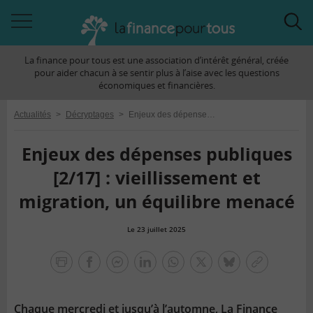
Accéder
Acc
à
à
La finance pour tous est une association d’intérêt général, créée
la
la
pour aider chacun à se sentir plus à l’aise avec les questions
navigation
rec
économiques et financières.
Actualités
>
Décryptages
>
Enjeux des dépenses publiques [2/17] : vieillissement et migration, un équilibre menacé
Enjeux des dépenses publiques
[2/17] : vieillissement et
migration, un équilibre menacé
Le 23 juillet 2025
la
finance
facebook
facebook
Linkedin
Whatsapp
Twitter
bluesky
Copier
pour
messenger
le
tous
lien
Chaque mercredi et jusqu’à l’automne, La Finance