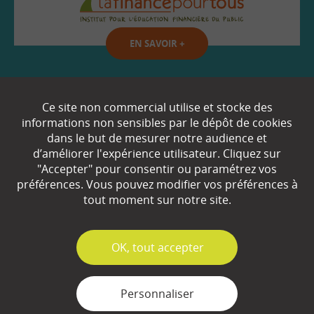
EN SAVOIR
+
Qui sommes-nous ?
Ce site non commercial utilise et stocke des
informations non sensibles par le dépôt de cookies
Partenaires
dans le but de mesurer notre audience et
d’améliorer l'expérience utilisateur. Cliquez sur
Espace Presse
"Accepter" pour consentir ou paramétrez vos
préférences. Vous pouvez modifier vos préférences à
Plan du site
tout moment sur notre site.
Contact
Mentions légales
✓
OK, tout accepter
Gestion des cookies
Personnaliser