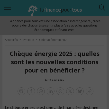
Accéder
Acc
à
à
La finance pour tous est une association d’intérêt général, créée
la
la
pour aider chacun à se sentir plus à l’aise avec les questions
navigation
rec
économiques et financières.
Actualités
>
Pratique
>
Chèque énergie 2025 : quelles sont les nouvelles conditions pour en bénéficier ?
Chèque énergie 2025 : quelles
sont les nouvelles conditions
pour en bénéficier ?
Le 11 août 2025
la
finance
facebook
facebook
Linkedin
Whatsapp
Twitter
bluesky
Copier
pour
messenger
le
tous
lien
Le chèque énergie est une aide financière destinée