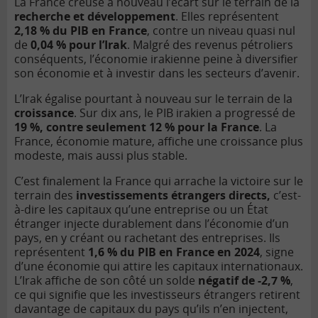
La France creuse à nouveau l’écart sur le terrain de la
recherche et développement
. Elles représentent
2,18 % du PIB en France
, contre un niveau quasi nul
de
0,04 % pour l’Irak
. Malgré des revenus pétroliers
conséquents, l’économie irakienne peine à diversifier
son économie et à investir dans les secteurs d’avenir.
L’Irak égalise pourtant à nouveau sur le terrain de la
croissance
. Sur dix ans, le PIB irakien a progressé de
19 %, contre seulement 12 % pour la France
. La
France, économie mature, affiche une croissance plus
modeste, mais aussi plus stable.
C’est finalement la France qui arrache la victoire sur le
terrain des
investissements étrangers directs,
c’est-
à-dire les capitaux qu’une entreprise ou un État
étranger injecte durablement dans l’économie d’un
pays, en y créant ou rachetant des entreprises. Ils
représentent
1,6 % du PIB en France en 2024
, signe
d’une économie qui attire les capitaux internationaux.
L’Irak affiche de son côté un solde
négatif de -2,7 %
,
ce qui signifie que les investisseurs étrangers retirent
davantage de capitaux du pays qu’ils n’en injectent,