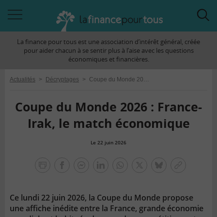
Accéder
Acc
à
à
La finance pour tous est une association d’intérêt général, créée
la
la
pour aider chacun à se sentir plus à l’aise avec les questions
navigation
rec
économiques et financières.
Actualités
>
Décryptages
>
Coupe du Monde 2026 : France-Irak, le match économique
Coupe du Monde 2026 : France-
Irak, le match économique
Le 22 juin 2026
la
finance
facebook
facebook
Linkedin
Whatsapp
Twitter
bluesky
Copier
pour
messenger
le
tous
lien
Ce lundi 22 juin 2026, la Coupe du Monde propose
une affiche inédite entre la France, grande économie