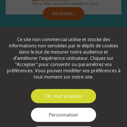
EN SAVOIR
+
Qui sommes-nous ?
Ce site non commercial utilise et stocke des
informations non sensibles par le dépôt de cookies
Partenaires
dans le but de mesurer notre audience et
d’améliorer l'expérience utilisateur. Cliquez sur
Espace Presse
"Accepter" pour consentir ou paramétrez vos
préférences. Vous pouvez modifier vos préférences à
Plan du site
tout moment sur notre site.
Contact
Mentions légales
✓
OK, tout accepter
Gestion des cookies
Personnaliser