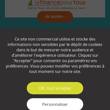
EN SAVOIR
+
Qui sommes-nous ?
Ce site non commercial utilise et stocke des
informations non sensibles par le dépôt de cookies
Partenaires
dans le but de mesurer notre audience et
d’améliorer l'expérience utilisateur. Cliquez sur
Espace Presse
"Accepter" pour consentir ou paramétrez vos
préférences. Vous pouvez modifier vos préférences à
Plan du site
tout moment sur notre site.
Contact
Mentions légales
✓
OK, tout accepter
Gestion des cookies
Personnaliser