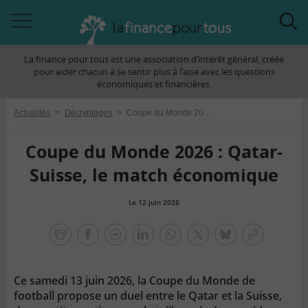
Accéder
Acc
à
à
La finance pour tous est une association d’intérêt général, créée
la
la
pour aider chacun à se sentir plus à l’aise avec les questions
navigation
rec
économiques et financières.
Actualités
>
Décryptages
>
Coupe du Monde 2026 : Qatar-Suisse, le match économique
Coupe du Monde 2026 : Qatar-
Suisse, le match économique
Le 12 juin 2026
la
finance
facebook
facebook
Linkedin
Whatsapp
Twitter
bluesky
Copier
pour
messenger
le
tous
lien
Ce samedi 13 juin 2026, la Coupe du Monde de
football propose un duel entre le Qatar et la Suisse,