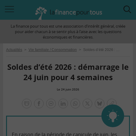
Accéder
Acc
à
à
La finance pour tous est une association d’intérêt général, créée
la
la
pour aider chacun à se sentir plus à l’aise avec les questions
navigation
rec
économiques et financières.
Actualités
>
Vie familiale / Consommation
>
Soldes d’été 2026 : démarrage le 24 juin pour 4 semaines
Soldes d’été 2026 : démarrage le
24 juin pour 4 semaines
Le 24 juin 2026
la
finance
facebook
facebook
Linkedin
Whatsapp
Twitter
bluesky
Copier
pour
messenger
le
tous
lien
En raison de la période de canicule de juin, les