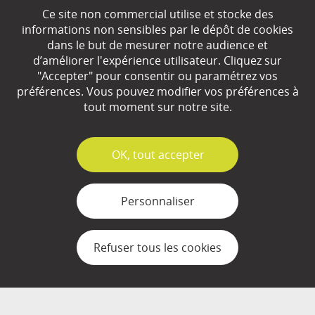
Ce site non commercial utilise et stocke des
EN SAVOIR
+
informations non sensibles par le dépôt de cookies
dans le but de mesurer notre audience et
d’améliorer l'expérience utilisateur. Cliquez sur
Qui sommes-nous ?
"Accepter" pour consentir ou paramétrez vos
préférences. Vous pouvez modifier vos préférences à
Partenaires
tout moment sur notre site.
Espace Presse
✓
OK, tout accepter
Plan du site
Contact
Personnaliser
Mentions légales
Refuser tous les cookies
Gestion des cookies