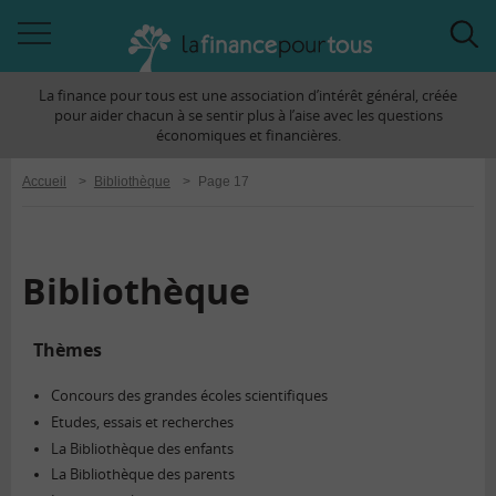
Accéder
Acc
à
à
La finance pour tous est une association d’intérêt général, créée
la
la
pour aider chacun à se sentir plus à l’aise avec les questions
navigation
rec
économiques et financières.
Accueil
>
Bibliothèque
>
Page 17
Bibliothèque
Thèmes
Concours des grandes écoles scientifiques
Etudes, essais et recherches
La Bibliothèque des enfants
La Bibliothèque des parents