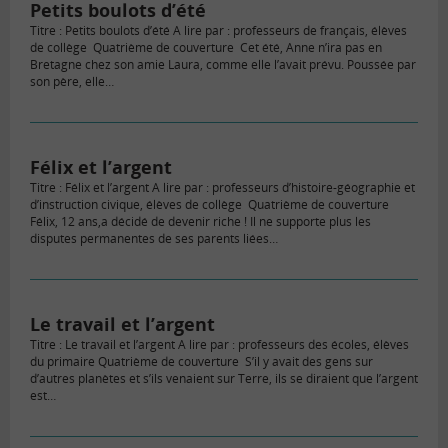
Petits boulots d’été
Titre : Petits boulots d’été A lire par : professeurs de français, élèves
de collège Quatrième de couverture Cet été, Anne n’ira pas en
Bretagne chez son amie Laura, comme elle l’avait prévu. Poussée par
son père, elle…
Félix et l’argent
Titre : Félix et l’argent A lire par : professeurs d’histoire-géographie et
d’instruction civique, élèves de collège Quatrième de couverture
Félix, 12 ans,a décidé de devenir riche ! Il ne supporte plus les
disputes permanentes de ses parents liées…
Le travail et l’argent
Titre : Le travail et l’argent A lire par : professeurs des écoles, élèves
du primaire Quatrième de couverture S’il y avait des gens sur
d’autres planètes et s’ils venaient sur Terre, ils se diraient que l’argent
est…