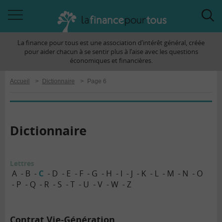
Accéder
Acc
à
à
La finance pour tous est une association d’intérêt général, créée
la
la
pour aider chacun à se sentir plus à l’aise avec les questions
navigation
rec
économiques et financières.
Accueil
>
Dictionnaire
>
Page 6
Dictionnaire
Lettres
A
B
C
D
E
F
G
H
I
J
K
L
M
N
O
P
Q
R
S
T
U
V
W
Z
Contrat Vie-Génération