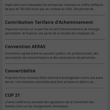
Impôt dont sont redevables les entreprises réalisant un chiffre d’affaires
de plus de 760 000 euros par an, institué en 1992. Elle permet de
financer le régime de protection sociale…
Contribution Tarifaire d’Acheminement
Imposition assise sur la part fixe du tarif d’acheminement de l’énergie
permettant de financer une partie de la retraite des employés du
secteur de l’électricité, du gaz et du transport.
Convention AERAS
Convention signée entre les pouvoirs publics, les professionnels, des
associations de consommateurs et des associations de personnes
malades ou handicapées visant à faciliter l’accès aux services
d’assurance et de crédit…
Convertibilité
Propriété d’une monnaie d’être librement échangeable contre une autre
devise. Une monnaie convertible peut être achetée en dehors du
territoire du pays qui l’utilise (dollar par exemple). Une monnaie non…
COP 21
21ème conférence annuelle des signataires de la Convention des
Nations Unis sur les changements climatiques.