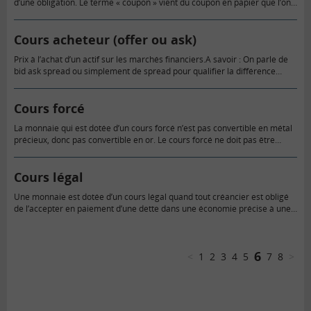
d’une obligation. Le terme « coupon » vient du coupon en papier que l’on
détachait autrefois des obligations.
Cours acheteur (offer ou ask)
Prix à l’achat d’un actif sur les marchés financiers.A savoir : On parle de
bid ask spread ou simplement de spread pour qualifier la différence
entre le prix à l’achat et le…
Cours forcé
La monnaie qui est dotée d’un cours forcé n’est pas convertible en métal
précieux, donc pas convertible en or. Le cours forcé ne doit pas être
confondu avec le cours…
Cours légal
Une monnaie est dotée d’un cours légal quand tout créancier est obligé
de l’accepter en paiement d’une dette dans une économie précise à une
période précise. Le cours légal ne…
6
<
1
2
3
4
5
7
8
>