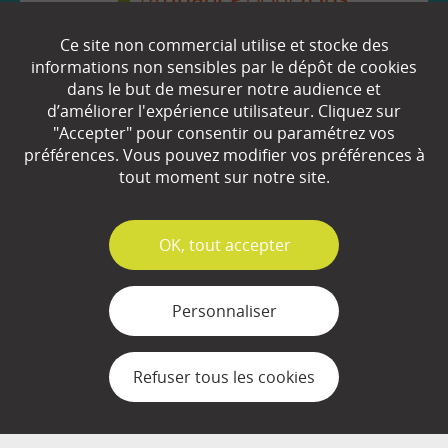
Ce site non commercial utilise et stocke des
EN SAVOIR
+
informations non sensibles par le dépôt de cookies
dans le but de mesurer notre audience et
d’améliorer l'expérience utilisateur. Cliquez sur
"Accepter" pour consentir ou paramétrez vos
Qui sommes-nous ?
préférences. Vous pouvez modifier vos préférences à
Partenaires
tout moment sur notre site.
Espace Presse
✓
OK, tout accepter
Plan du site
Contact
Personnaliser
Mentions légales
Refuser tous les cookies
Gestion des cookies