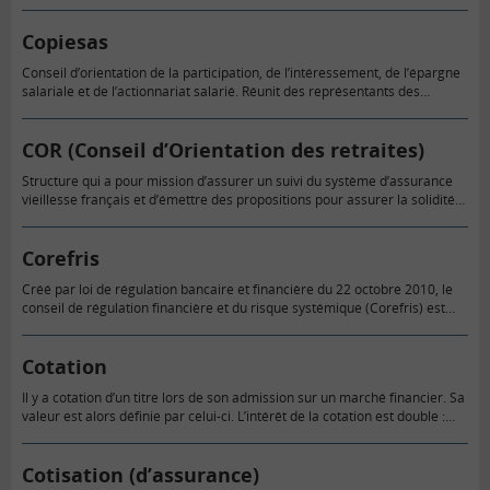
Copiesas
Conseil d’orientation de la participation, de l’intéressement, de l’épargne
salariale et de l’actionnariat salarié. Réunit des représentants des
partenaires sociaux, des parlementaires et des personnalités qualifiées.
COR (Conseil d’Orientation des retraites)
Structure qui a pour mission d’assurer un suivi du système d’assurance
vieillesse français et d’émettre des propositions pour assurer la solidité
financière et le fonctionnement solidaire des régimes de retraites.
Corefris
Créé par loi de régulation bancaire et financière du 22 octobre 2010, le
conseil de régulation financière et du risque systémique (Corefris) est
une instance directement rattachée au ministère (français)…
Cotation
Il y a cotation d’un titre lors de son admission sur un marché financier. Sa
valeur est alors définie par celui-ci. L’intérêt de la cotation est double :
elle permet…
Cotisation (d’assurance)