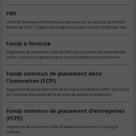
FMI
Le Fonds Monétaire International a été créé par les accords de Bretton
Woods de 1944. Il siège à Washington et a pour mission d’effectuer des
recherches et analyses économiques et d’apporter…
Fonds à formule
Organisme de placement collectif (OPC) qui promet à une date donnée
(entre 2 et 8 ans en général après la souscription) une performance
calculée en fonction de l’évolution d’un ou…
Fonds commun de placement dans
l’innovation (FCPI)
Organisme de placement collectif en valeurs mobilières (OPC) dont l’actif
est constitué d’au moins 60 % de titres de petites et moyennes
entreprises à caractère innovant et non cotées, et qui…
Fonds commun de placement d’entreprises
(FCPE)
Organisme de placement collectif dédié exclusivement à l’épargne
salariale.