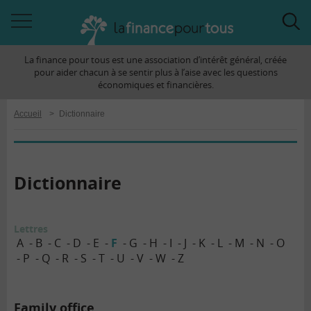
Accéder
Acc
à
à
La finance pour tous est une association d’intérêt général, créée
la
la
pour aider chacun à se sentir plus à l’aise avec les questions
navigation
rec
économiques et financières.
Accueil
>
Dictionnaire
Dictionnaire
Lettres
A
B
C
D
E
F
G
H
I
J
K
L
M
N
O
P
Q
R
S
T
U
V
W
Z
Family office