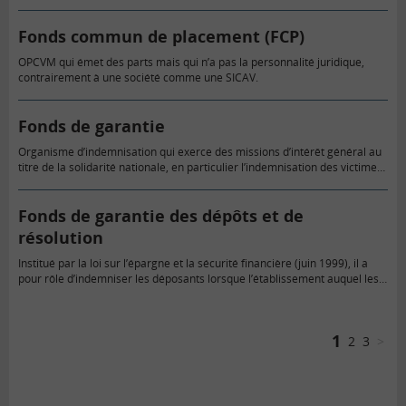
Fonds commun de placement (FCP)
OPCVM qui émet des parts mais qui n’a pas la personnalité juridique,
contrairement à une société comme une SICAV.
Fonds de garantie
Organisme d’indemnisation qui exerce des missions d’intérêt général au
titre de la solidarité nationale, en particulier l’indemnisation des victimes
qui ne peuvent pas être prises en charge par les entreprises…
Fonds de garantie des dépôts et de
résolution
Institué par la loi sur l’épargne et la sécurité financière (juin 1999), il a
pour rôle d’indemniser les déposants lorsque l’établissement auquel les
avoirs ont été confiés ne peut plus…
1
2
3
>