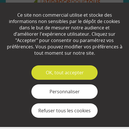
Ce site non commercial utilise et stocke des
EN SAVOIR
+
informations non sensibles par le dépôt de cookies
dans le but de mesurer notre audience et
d’améliorer l'expérience utilisateur. Cliquez sur
"Accepter" pour consentir ou paramétrez vos
Qui sommes-nous ?
préférences. Vous pouvez modifier vos préférences à
Partenaires
tout moment sur notre site.
Espace Presse
✓
OK, tout accepter
Plan du site
Contact
Personnaliser
Mentions légales
Refuser tous les cookies
Gestion des cookies