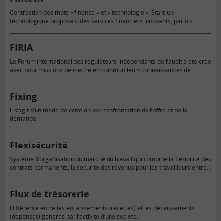
Contraction des mots « finance » et « technologie ». Start-up
technologique proposant des services financiers innovants, parfois
réservés à des utilisateurs ciblés et souvent avec un modèle économique
innovant sur Internet et surtout…
FIRIA
Le Forum international des régulateurs indépendants de l’audit a été créé
avec pour missions de mettre en commun leurs connaissances de
l’environnement du marché de l’audit et leur expérience pratique…
Fixing
il s’agit d’un mode de cotation par confrontation de l’offre et de la
demande
Flexisécurité
Système d’organisation du marché du travail qui combine la flexibilité des
contrats permanents, la sécurité des revenus pour les travailleurs entre
deux emplois et une politique active qui, par des…
Flux de trésorerie
Différence entre les encaissements (recettes) et les décaissements
(dépenses) générés par l’activité d’une société.