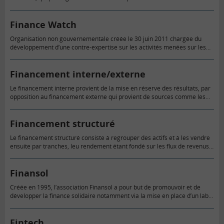
réseaux sociaux sur internet pour collecter des fonds.…
Finance Watch
Organisation non gouvernementale créée le 30 juin 2011 chargée du
développement d’une contre-expertise sur les activités menées sur les
marchés financiers par les principaux opérateurs (banques, compagnies
d’assurance, hedge-funds, etc.).
Financement interne/externe
Le financement interne provient de la mise en réserve des résultats, par
opposition au financement externe qui provient de sources comme les
banques ou encore les investisseurs.
Financement structuré
Le financement structuré consiste à regrouper des actifs et à les vendre
ensuite par tranches, leu rendement étant fondé sur les flux de revenus
générés par ces actifs sous-jacents.
Finansol
Créée en 1995, l’association Finansol a pour but de promouvoir et de
développer la finance solidaire notamment via la mise en place d’un label
chargé de distinguer les placements d’épargne…
Fintech