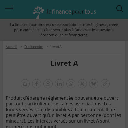
Accéder
Acc
à
à
La finance pour tous est une association d’intérêt général, créée
la
la
pour aider chacun à se sentir plus à l’aise avec les questions
navigation
rec
économiques et financières.
Accueil
>
Dictionnaire
>
Livret A
Livret A
la
finance
facebook
facebook
Linkedin
Whatsapp
Twitter
bluesky
Copier
pour
messenger
le
tous
Produit d’épargne réglementée pouvant être ouvert
lien
par tout particulier et certaines associations
.
Les
fonds versés sont disponibles à tout moment. Il ne
peut être ouvert qu’un livret A par personne (dont les
mineurs). Les intérêts versés sur un livret A sont
exonérés de tout impôt.