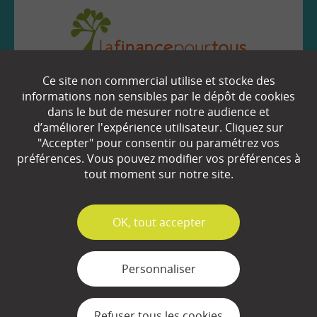
Ce site non commercial utilise et stocke des
EN SAVOIR
+
informations non sensibles par le dépôt de cookies
dans le but de mesurer notre audience et
d’améliorer l'expérience utilisateur. Cliquez sur
Qui sommes-nous ?
"Accepter" pour consentir ou paramétrez vos
préférences. Vous pouvez modifier vos préférences à
Partenaires
tout moment sur notre site.
Espace Presse
✓
OK, tout accepter
Plan du site
Contact
Personnaliser
Mentions légales
Refuser tous les cookies