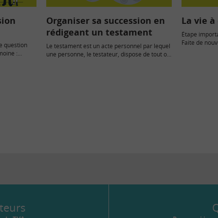
sion
Organiser sa succession en
La vie à
rédigeant un testament
Étape importan
Faite de nouve
e question
Le testament est un acte personnel par lequel
moine :
une personne, le testateur, dispose de tout ou
…
partie des…
teurs
Q