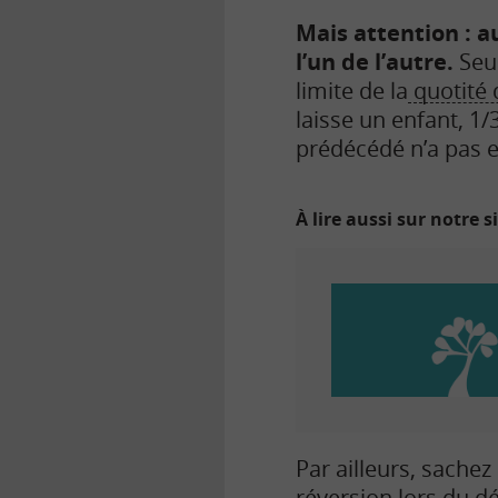
Mais attention : au
l’un de l’autre.
Seu
limite de la
quotité 
laisse un enfant, 1/3
prédécédé n’a pas 
À lire aussi sur notre s
P
ar ailleurs, sache
réversion
lors du dé