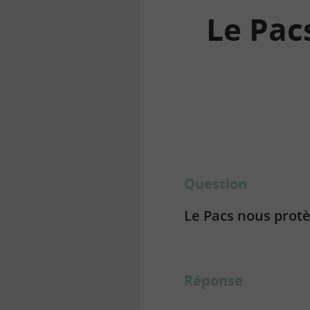
Le Pacs
la
finance
pour
tous
Question
Le Pacs nous protè
Réponse