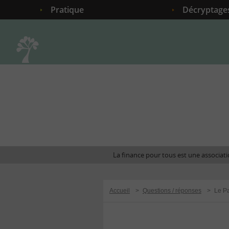
Pratique
Décryptage
Accueil
La finance pour tous est une associatio
Accueil
>
Questions / réponses
>
Le Pa