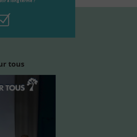
tir à long terme ?
ur tous