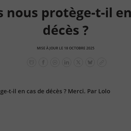
 nous protège-t-il e
décès ?
MISE À JOUR LE 18 OCTOBRE 2025
facebook
facebook
Linkedin
Twitter
bluesky
Copier
messenger
le
lien
ge-t-il en cas de décès ? Merci.
Par Lolo