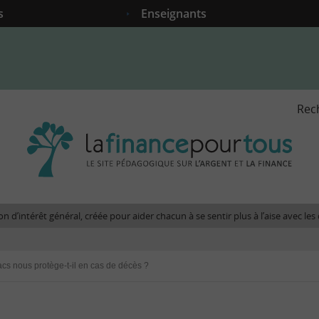
s
Enseignants
Rec
La
fina
pour
tous
-
Le
n d’intérêt général, créée pour aider chacun à se sentir plus à l’aise avec l
site
péda
sur
cs nous protège-t-il en cas de décès ?
l'arg
et
la
fina