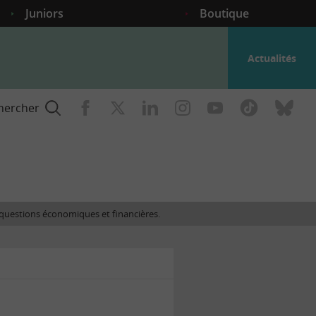
Juniors
Boutique
Actualités
hercher
nce
es questions économiques et financières.
gogique
ent
nce