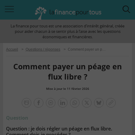
Accéder
Acc
à
à
La finance pour tous est une association d’intérêt général, créée
la
la
pour aider chacun à se sentir plus à l’aise avec les questions
navigation
rec
économiques et financières.
Accueil
>
Questions / réponses
>
Comment payer un péage en flux libre ?
Comment payer un péage en
flux libre ?
Mise à jour le 11 février 2026
la
finance
facebook
facebook
Linkedin
Whatsapp
Twitter
bluesky
Copier
pour
messenger
le
tous
Question
lien
Question : je dois régler un péage en flux libre.
Comment dois-je procéder ?