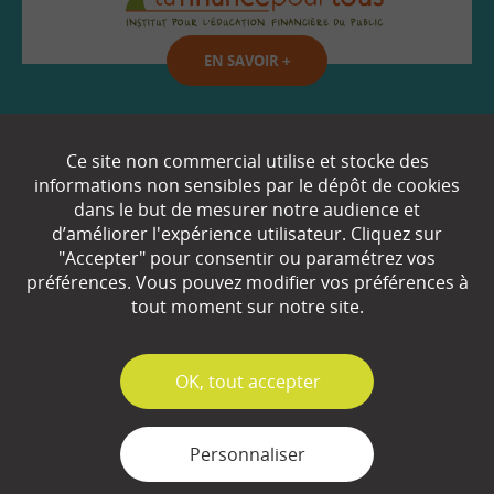
EN SAVOIR
+
Qui sommes-nous ?
Ce site non commercial utilise et stocke des
informations non sensibles par le dépôt de cookies
Partenaires
dans le but de mesurer notre audience et
d’améliorer l'expérience utilisateur. Cliquez sur
Espace Presse
"Accepter" pour consentir ou paramétrez vos
préférences. Vous pouvez modifier vos préférences à
Plan du site
tout moment sur notre site.
Contact
Mentions légales
✓
OK, tout accepter
Gestion des cookies
Personnaliser