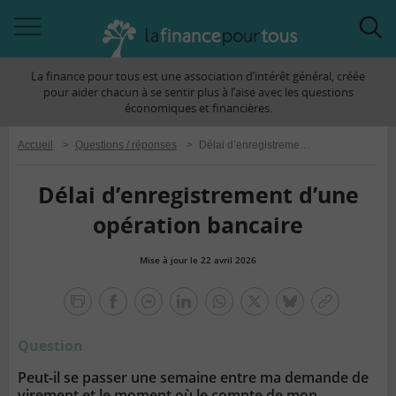
Accéder
Acc
à
à
La finance pour tous est une association d’intérêt général, créée
la
la
pour aider chacun à se sentir plus à l’aise avec les questions
navigation
rec
économiques et financières.
Accueil
>
Questions / réponses
>
Délai d’enregistrement d’une opération bancaire
Délai d’enregistrement d’une
opération bancaire
Mise à jour le 22 avril 2026
la
finance
facebook
facebook
Linkedin
Whatsapp
Twitter
bluesky
Copier
pour
messenger
le
tous
Question
lien
Peut-il se passer une semaine entre ma demande de
virement
et le moment où le compte de mon