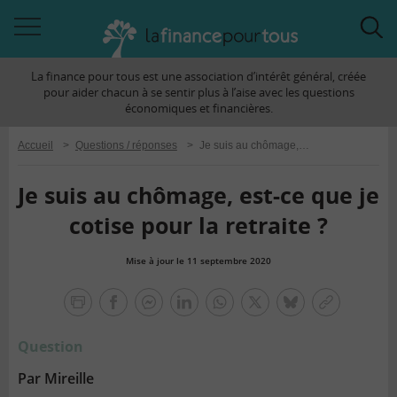
Accéder
Acc
à
à
La finance pour tous est une association d’intérêt général, créée
la
la
pour aider chacun à se sentir plus à l’aise avec les questions
navigation
rec
économiques et financières.
Accueil
>
Questions / réponses
>
Je suis au chômage, est-ce que je cotise pour la retraite ?
Je suis au chômage, est-ce que je
cotise pour la retraite ?
Mise à jour le 11 septembre 2020
la
finance
facebook
facebook
Linkedin
Whatsapp
Twitter
bluesky
Copier
pour
messenger
le
tous
Question
lien
Par Mireille