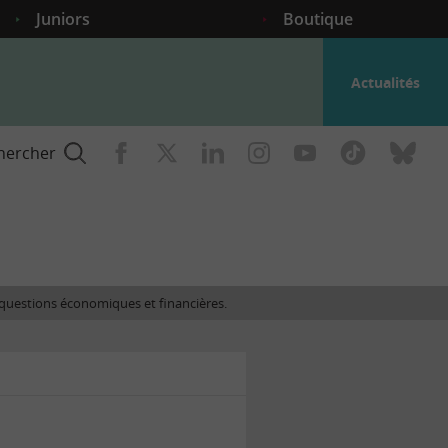
Juniors
Boutique
Actualités
hercher
nce
es questions économiques et financières.
gogique
ent
nce