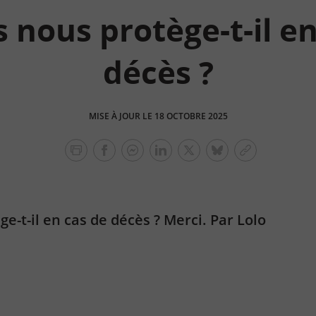
 nous protège-t-il e
décès ?
MISE À JOUR LE 18 OCTOBRE 2025
facebook
facebook
Linkedin
Twitter
bluesky
Copier
messenger
le
lien
ge-t-il en cas de décès ? Merci.
Par Lolo