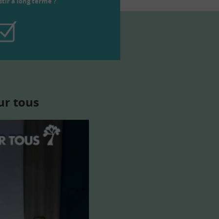
tir à long terme ?
ur tous