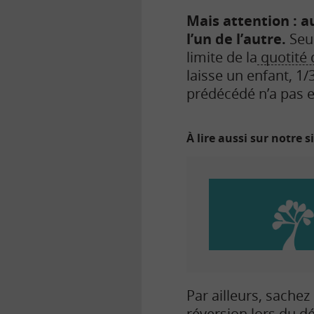
Mais attention : au
l’un de l’autre.
Seu
limite de la
quotité 
laisse un enfant, 1/3
prédécédé n’a pas 
À lire aussi sur notre s
P
ar ailleurs, sache
réversion
lors du dé