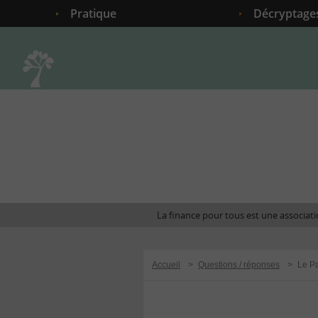
Pratique
Décryptage
Accueil
La finance pour tous est une associatio
Accueil
>
Questions / réponses
>
Le Pa