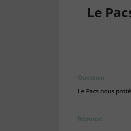
Le Pacs
la
finance
pour
tous
Question
Le Pacs nous protè
Réponse