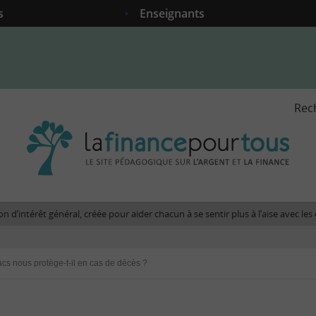
s
Enseignants
Rec
La
fina
pour
tous
-
Le
n d’intérêt général, créée pour aider chacun à se sentir plus à l’aise avec l
site
péda
sur
cs nous protège-t-il en cas de décès ?
l'arg
et
la
fina