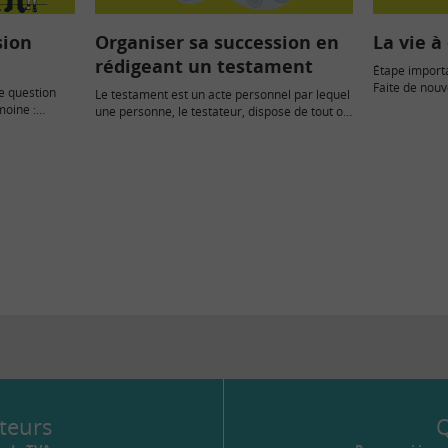
sion
Organiser sa succession en
La vie à
rédigeant un testament
Étape importan
Faite de nouve
e question
Le testament est un acte personnel par lequel
moine :
une personne, le testateur, dispose de tout ou
…
partie des…
teurs
Q