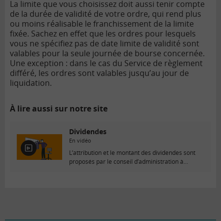
La limite que vous choisissez doit aussi tenir compte
de la durée de validité de votre ordre, qui rend plus
ou moins réalisable le franchissement de la limite
fixée. Sachez en effet que les ordres pour lesquels
vous ne spécifiez pas de date limite de validité sont
valables pour la seule journée de bourse concernée.
Une exception : dans le cas du Service de règlement
différé, les ordres sont valables jusqu’au jour de
liquidation.
À lire aussi sur notre site
Dividendes
En vidéo
E
L’attribution et le montant des dividendes sont
n
proposés par le conseil d’administration à
v
l’Assemblée Générale…
i
d
é
o