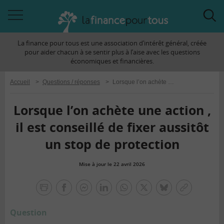
Accéder
Acc
à
à
La finance pour tous est une association d’intérêt général, créée
la
la
pour aider chacun à se sentir plus à l’aise avec les questions
navigation
rec
économiques et financières.
Accueil
>
Questions / réponses
>
Lorsque l’on achète une action , il est conseillé de fixer aussitôt un stop de protection
Lorsque l’on achète une action ,
il est conseillé de fixer aussitôt
un stop de protection
Mise à jour le 22 avril 2026
la
finance
facebook
facebook
Linkedin
Whatsapp
Twitter
bluesky
Copier
pour
messenger
le
tous
Question
lien