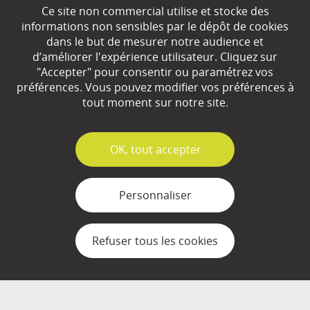
Ce site non commercial utilise et stocke des
EN SAVOIR
+
informations non sensibles par le dépôt de cookies
dans le but de mesurer notre audience et
d’améliorer l'expérience utilisateur. Cliquez sur
"Accepter" pour consentir ou paramétrez vos
Qui sommes-nous ?
préférences. Vous pouvez modifier vos préférences à
Partenaires
tout moment sur notre site.
Espace Presse
✓
OK, tout accepter
Plan du site
Contact
Personnaliser
Mentions légales
Refuser tous les cookies
Gestion des cookies