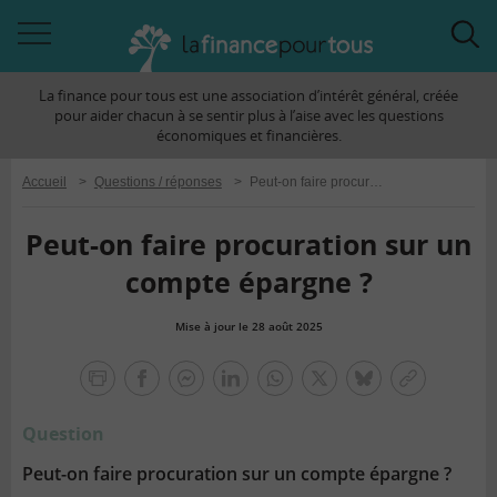
Accéder
Acc
à
à
La finance pour tous est une association d’intérêt général, créée
la
la
pour aider chacun à se sentir plus à l’aise avec les questions
navigation
rec
économiques et financières.
Accueil
>
Questions / réponses
>
Peut-on faire procuration sur un compte épargne ?
Peut-on faire procuration sur un
compte épargne ?
Mise à jour le 28 août 2025
la
finance
facebook
facebook
Linkedin
Whatsapp
Twitter
bluesky
Copier
pour
messenger
le
tous
Question
lien
Peut-on faire procuration sur un compte épargne ?