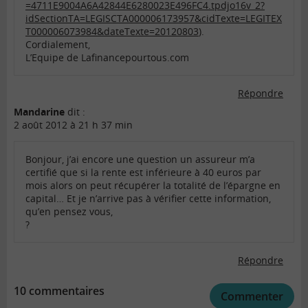
=4711E9004A6A42844E6280023E496FC4.tpdjo16v_2?
idSectionTA=LEGISCTA000006173957&cidTexte=LEGITEX
T000006073984&dateTexte=20120803
).
Cordialement,
L’Equipe de Lafinancepourtous.com
Répondre
Mandarine
dit :
2 août 2012 à 21 h 37 min
Bonjour, j’ai encore une question un assureur m’a
certifié que si la rente est inférieure à 40 euros par
mois alors on peut récupérer la totalité de l’épargne en
capital… Et je n’arrive pas à vérifier cette information,
qu’en pensez vous,
?
Répondre
10 commentaires
Commenter