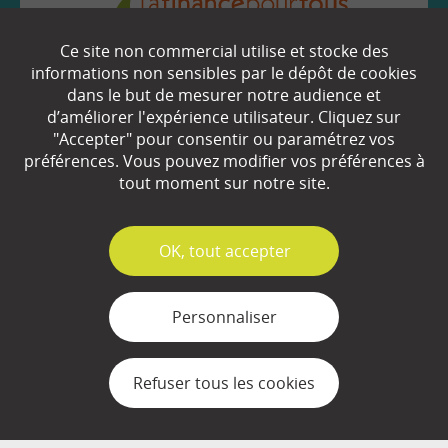
Ce site non commercial utilise et stocke des
EN SAVOIR
+
informations non sensibles par le dépôt de cookies
dans le but de mesurer notre audience et
d’améliorer l'expérience utilisateur. Cliquez sur
Qui sommes-nous ?
"Accepter" pour consentir ou paramétrez vos
préférences. Vous pouvez modifier vos préférences à
Partenaires
tout moment sur notre site.
Espace Presse
✓
OK, tout accepter
Plan du site
Contact
Personnaliser
Mentions légales
Refuser tous les cookies
Gestion des cookies