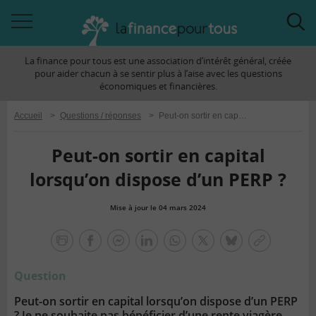
Accéder
Acc
à
à
La finance pour tous est une association d’intérêt général, créée
la
la
pour aider chacun à se sentir plus à l’aise avec les questions
navigation
rec
économiques et financières.
Accueil
>
Questions / réponses
>
Peut-on sortir en capital lorsqu’on dispose d’un PERP ?
Peut-on sortir en capital
lorsqu’on dispose d’un PERP ?
Mise à jour le 04 mars 2024
la
finance
facebook
facebook
Linkedin
Whatsapp
Twitter
bluesky
Copier
pour
messenger
le
tous
Question
lien
Peut-on sortir en capital lorsqu’on dispose d’un PERP
? Je ne souhaite pas bénéficier d’une
rente viagère