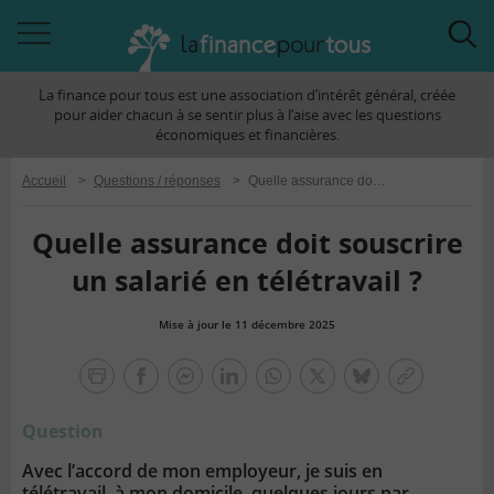
Accéder
Acc
à
à
La finance pour tous est une association d’intérêt général, créée
la
la
pour aider chacun à se sentir plus à l’aise avec les questions
navigation
rec
économiques et financières.
Accueil
>
Questions / réponses
>
Quelle assurance doit souscrire un salarié en télétravail ?
Quelle assurance doit souscrire
un salarié en télétravail ?
Mise à jour le 11 décembre 2025
la
finance
facebook
facebook
Linkedin
Whatsapp
Twitter
bluesky
Copier
pour
messenger
le
tous
Question
lien
Avec l’accord de mon employeur, je suis en
télétravail, à mon domicile, quelques jours par