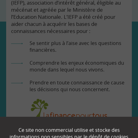
(IEFP), association d’intérêt général, éligible au
mécénat et agréée par le Ministère de
l’Education Nationale. L’IEFP a été créé pour
aider chacun à acquérir les bases de
connaissances nécessaires pour :
Se sentir plus à l’aise avec les questions
financières.
Comprendre les enjeux économiques du
monde dans lequel nous vivons.
Prendre en toute connaissance de cause
les décisions qui nous concernent.
Ce site non commercial utilise et stocke des
EN SAVOIR
+
informations non sensibles par le dépôt de cookies