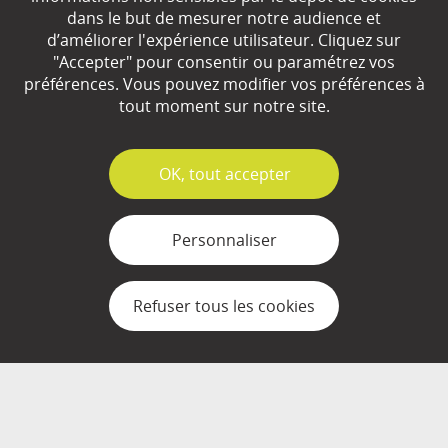
dans le but de mesurer notre audience et
d’améliorer l'expérience utilisateur. Cliquez sur
"Accepter" pour consentir ou paramétrez vos
Qui sommes-nous ?
préférences. Vous pouvez modifier vos préférences à
Partenaires
tout moment sur notre site.
Espace Presse
✓
OK, tout accepter
Plan du site
Contact
Personnaliser
Mentions légales
Refuser tous les cookies
Gestion des cookies