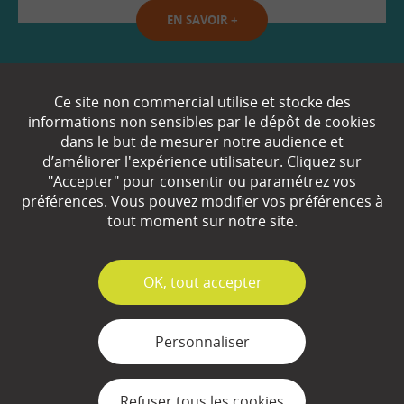
EN SAVOIR
+
Qui sommes-nous ?
Ce site non commercial utilise et stocke des
informations non sensibles par le dépôt de cookies
Partenaires
dans le but de mesurer notre audience et
d’améliorer l'expérience utilisateur. Cliquez sur
Espace Presse
"Accepter" pour consentir ou paramétrez vos
préférences. Vous pouvez modifier vos préférences à
Plan du site
tout moment sur notre site.
Contact
Mentions légales
✓
OK, tout accepter
Gestion des cookies
Personnaliser
Refuser tous les cookies