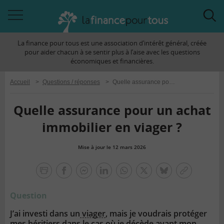
Accéder
Acc
à
à
La finance pour tous est une association d’intérêt général, créée
la
la
pour aider chacun à se sentir plus à l’aise avec les questions
navigation
rec
économiques et financières.
Accueil
>
Questions / réponses
>
Quelle assurance pour un achat immobilier en viager ?
Quelle assurance pour un achat
immobilier en viager ?
Mise à jour le 12 mars 2026
la
finance
facebook
facebook
Linkedin
Whatsapp
Twitter
bluesky
Copier
pour
messenger
le
tous
Question
lien
J’ai investi dans un
viager
, mais je voudrais protéger
mes héritiers dans le cas où je décède avant mon