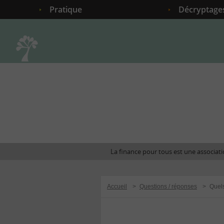
Pratique
Décryptage
Accueil
La finance pour tous est une associatio
Accueil
>
Questions / réponses
>
Quels