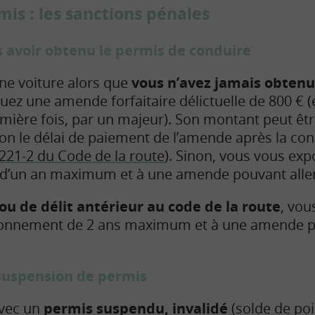
mis : les sanctions pénales
s avoir obtenu le permis de conduire
ne voiture alors que
vous n’avez jamais obtenu
quez une amende forfaitaire délictuelle de 800 € (
ière fois, par un majeur). Son montant peut êtr
lon le délai de paiement de l’amende après la con
L221-2 du Code de la route
). Sinon, vous vous ex
’un an maximum et à une amende pouvant aller 
 ou de délit antérieur au code de la route
, vou
onnement de 2 ans maximum et à une amende pou
suspension de permis
avec un
permis suspendu, invalidé
(solde de poi