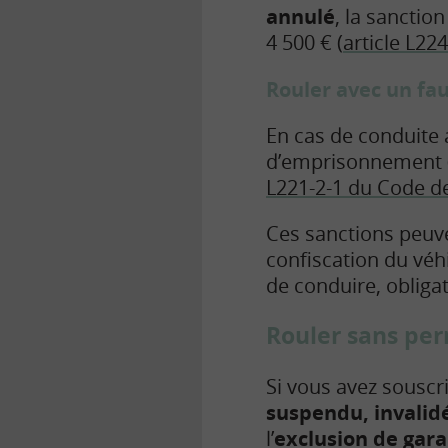
annulé
, la sancti
4 500 € (
article L22
Rouler avec un fa
En cas de conduite
d’emprisonnement (
L221-2-1 du Code de
Ces sanctions peuve
confiscation du véh
de conduire, obligat
Rouler sans per
Si vous avez souscr
suspendu, invalid
l’
exclusion de gar