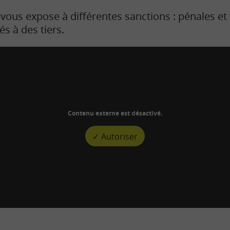
vous expose à différentes sanctions : pénales et 
s à des tiers.
Contenu externe est désactivé.
✓ Autoriser