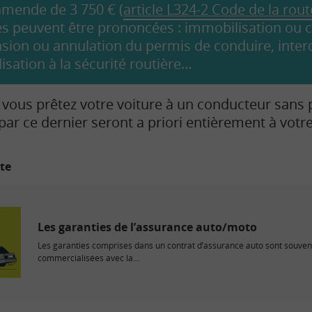
amende de 3 750 € (
article L324-2 Code de la rout
 peuvent être prononcées : immobilisation ou c
sion ou annulation du permis de conduire, interd
lisation à la sécurité routière…
i vous prêtez votre voiture à un conducteur sans 
 ce dernier seront a priori entièrement à votre
ite
Les garanties de l’assurance auto/moto
Les garanties comprises dans un contrat d’assurance auto sont souven
commercialisées avec la…