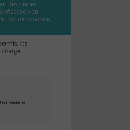
e
)
.
Des peines
onfiscation du
iction de conduire,
permis, les
 charge.
t regroupées et