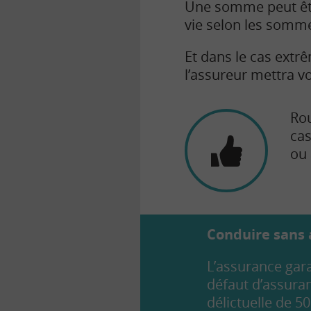
Une somme peut êtr
vie selon les somm
Et dans le cas ext
l’assureur mettra v
Rou
ca
ou 
Conduire sans a
L’assurance gara
défaut d’assura
délictuelle de 5