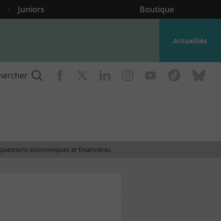
Juniors
Boutique
Actualités
hercher
nce
es questions économiques et financières.
gogique
ent
nce