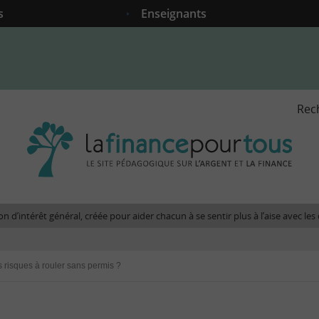
s
Enseignants
Rec
La
fina
pour
tous
-
Le
n d’intérêt général, créée pour aider chacun à se sentir plus à l’aise avec l
site
péda
sur
 risques à rouler sans permis ?
l'arg
et
la
fina