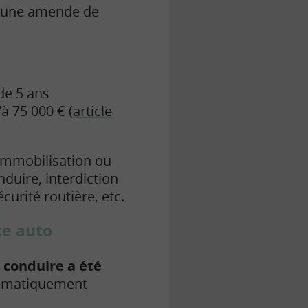
d’une amende de
 de 5 ans
 75 000 € (
article
immobilisation ou
duire, interdiction
curité routière, etc.
ce auto
 conduire a été
tématiquement