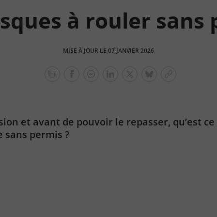
isques à rouler sans 
MISE À JOUR LE 07 JANVIER 2026
facebook
facebook
Linkedin
Twitter
bluesky
Copier
messenger
le
lien
on et avant de pouvoir le repasser, qu’est ce q
e sans permis ?