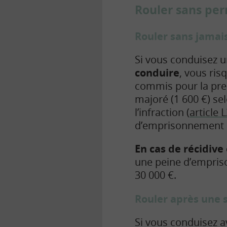
Rouler sans per
Rouler sans jamai
Si vous conduisez u
conduire
, vous ris
commis pour la prem
majoré (1 600 €) se
l’infraction (
article 
d’emprisonnement d
En cas de récidive
une peine d’empris
30 000 €.
Rouler après une 
Si vous conduisez 