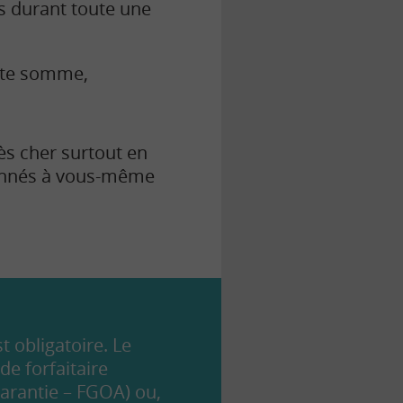
s durant toute une
ette somme,
ès cher surtout en
onnés à vous-même
t obligatoire. Le
e forfaitaire
garantie – FGOA) ou,