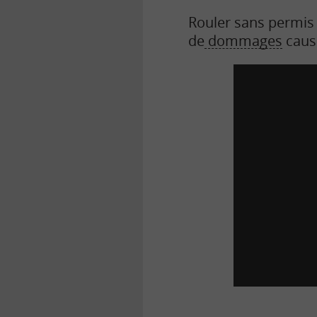
Rouler sans permis 
de
dommages
causé