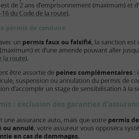
on est de 2 ans d’emprisonnement (maximum) et 
4-16 du Code de la route
).
ux permis de conduire
 avec un
permis faux ou falsifié
, la sanction est
maximum) et d’une amende pouvant aller jusqu’à
 la route
).
nt être assortie de
peines complémentaires
: 
icule, suspension ou annulation du permis de con
ion d’accomplir un stage de sensibilisation à la sé
mis : exclusion des garanties d’assuran
it une assurance auto, mais que votre
permis de
é ou annulé
, votre assureur vous opposera sys
antie en cas de dommages.