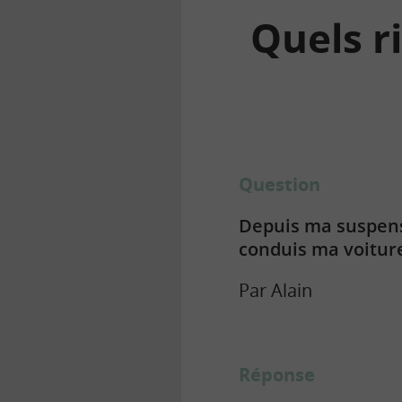
Quels r
la
finance
pour
tous
Question
Depuis ma suspensi
conduis ma voitur
Par Alain
Réponse