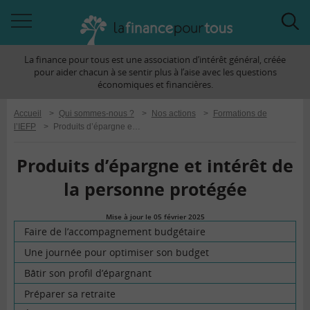
Accéder
Acc
à
à
La finance pour tous est une association d’intérêt général, créée
la
la
pour aider chacun à se sentir plus à l’aise avec les questions
navigation
rec
économiques et financières.
Accueil
>
Qui sommes-nous ?
>
Nos actions
>
Formations de
l’IEFP
>
Produits d’épargne et intérêt de la personne protégée
Produits d’épargne et intérêt de
la personne protégée
Mise à jour le 05 février 2025
la
Faire de l’accompagnement budgétaire
finance
Une journée pour optimiser son budget
pour
Bâtir son profil d’épargnant
tous
Préparer sa retraite