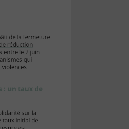
âti de la fermeture
de réduction
 entre le 2 juin
ganismes qui
s violences
s : un taux de
lidarité sur la
le taux initial de
mesure est