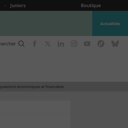
Juniors
Boutique
Actualités
hercher
nce
es questions économiques et financières.
gogique
ent
nce