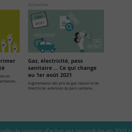
Actualités
 rimer
Gaz, électricité, pass
té
sanitaire … Ce qui change
au 1er août 2021
pôts en
aritatives. On
Augmentation des prix du gaz naturel et de
l’électricité, extension du pass sanitaire
obligatoire, fin de validité des…
elle de pouvoir d'achat est reconduite en 2021 (s