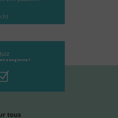
.fr)
uiz
tir à long terme ?
ur tous