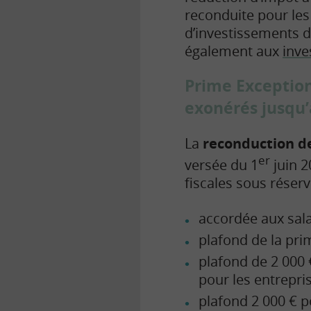
reconduite pour les 
d’investissements d
également aux
inve
Prime Exceptionn
exonérés jusqu’
La
reconduction d
er
versée du 1
juin 2
fiscales sous réser
accordée aux sala
plafond de la pri
plafond de 2 000 
pour les entrepri
plafond 2 000 € p