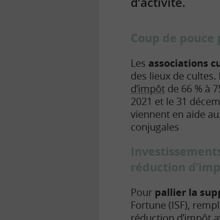
d’activité.
Coup de pouce p
Les
associations c
des lieux de cultes
d’impôt
de 66 % à 75
2021 et le 31 décem
viennent en aide aux
conjugales
Investissements 
réduction d’imp
Pour
pallier la sup
Fortune (ISF), rempl
réduction d’impôt a