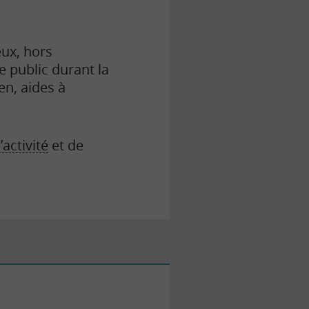
ux, hors
e public durant la
en, aides à
activité
et de