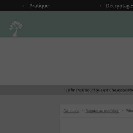
Pratique
Décryptage
Accueil
La finance pour tous est une associatio
Actualités
>
Banque au quotidien
>