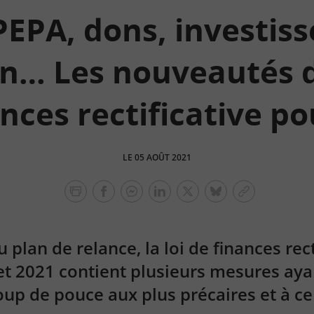
PEPA, dons, investis
n… Les nouveautés de
nces rectificative p
LE 05 AOÛT 2021
facebook
facebook
Linkedin
Twitter
bluesky
Copier
messenger
le
lien
 plan de relance, la loi de finances rec
let 2021 contient plusieurs mesures aya
up de pouce aux plus précaires et à ce