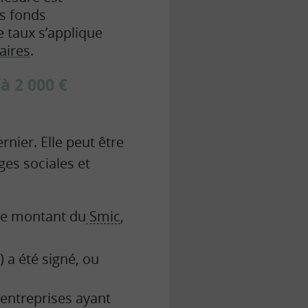
es fonds
e taux s’applique
aires
.
à 2 000 €
nier. Elle peut être
ges sociales et
 le montant du
Smic
,
 a été signé, ou
 entreprises ayant