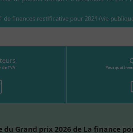
21 de finances rectificative pour 2021 (vie-publique
teurs
Q
r de TVA
Pourquoi inves
 du Grand prix 2026 de La finance po