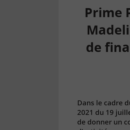
Prime 
Madeli
de fina
la
finance
pour
tous
Dans le cadre du
2021 du 19 juil
de donner un co