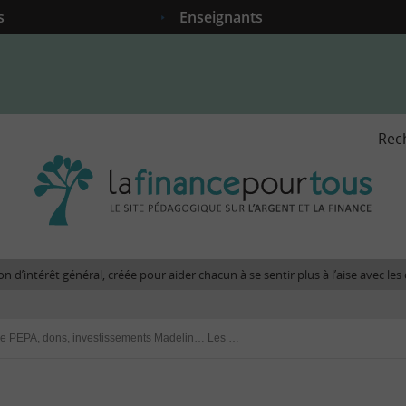
s
Enseignants
Rec
La
fina
pour
tous
-
Le
n d’intérêt général, créée pour aider chacun à se sentir plus à l’aise avec l
site
péda
sur
Prime PEPA, dons, investissements Madelin… Les nouveautés de la loi de finances rectificative pour 2021
l'arg
et
la
fina