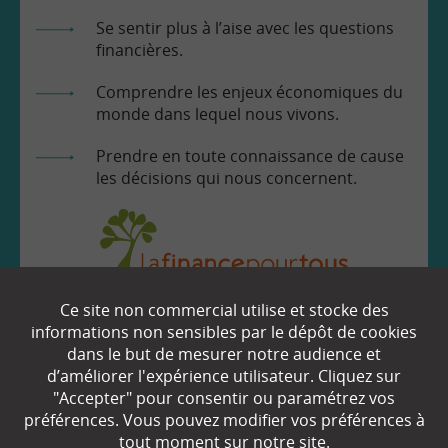
Se sentir plus à l’aise avec les questions
financières.
Comprendre les enjeux économiques du
monde dans lequel nous vivons.
Prendre en toute connaissance de cause
les décisions qui nous concernent.
Ce site non commercial utilise et stocke des
EN SAVOIR
+
informations non sensibles par le dépôt de cookies
dans le but de mesurer notre audience et
d’améliorer l'expérience utilisateur. Cliquez sur
"Accepter" pour consentir ou paramétrez vos
Qui sommes-nous ?
préférences. Vous pouvez modifier vos préférences à
Partenaires
tout moment sur notre site.