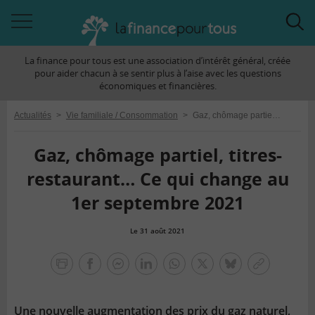
Accéder
Acc
à
à
La finance pour tous est une association d’intérêt général, créée
la
la
pour aider chacun à se sentir plus à l’aise avec les questions
navigation
rec
économiques et financières.
Actualités
>
Vie familiale / Consommation
>
Gaz, chômage partiel, titres-restaurant… Ce qui change au 1er septembre 2021
Gaz, chômage partiel, titres-
restaurant… Ce qui change au
1er septembre 2021
Le 31 août 2021
la
finance
facebook
facebook
Linkedin
Whatsapp
Twitter
bluesky
Copier
pour
messenger
le
tous
lien
Une nouvelle augmentation des prix du gaz naturel,