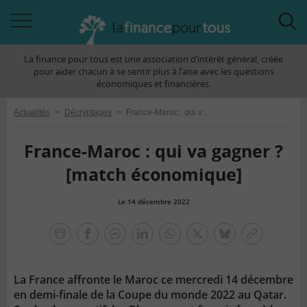
Accéder
Acc
à
à
La finance pour tous est une association d’intérêt général, créée
la
la
pour aider chacun à se sentir plus à l’aise avec les questions
navigation
rec
économiques et financières.
Actualités
>
Décryptages
>
France-Maroc : qui va gagner ? [match économique]
France-Maroc : qui va gagner ?
[match économique]
Le 14 décembre 2022
la
finance
facebook
facebook
Linkedin
Whatsapp
Twitter
bluesky
Copier
pour
messenger
le
tous
lien
La France affronte le Maroc ce mercredi 14 décembre
en demi-finale de la Coupe du monde 2022 au Qatar.