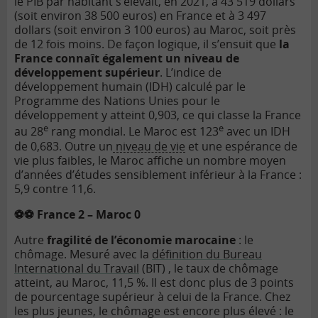
le PIB par habitant s’élevait, en 2021, à 43 519 dollars
(soit environ 38 500 euros) en France et à 3 497
dollars (soit environ 3 100 euros) au Maroc, soit près
de 12 fois moins. De façon logique, il s’ensuit que
la
France connaît également un niveau de
développement supérieur
. L’indice de
développement humain (IDH) calculé par le
Programme des Nations Unies pour le
développement y atteint 0,903, ce qui classe la France
e
e
au 28
rang mondial. Le Maroc est 123
avec un IDH
de 0,683. Outre un
niveau de vie
et une espérance de
vie plus faibles, le Maroc affiche un nombre moyen
d’années d’études sensiblement inférieur à la France :
5,9 contre 11,6.
⚽⚽ France 2 – Maroc 0
Autre
fragilité de l’économie marocaine
: le
chômage. Mesuré avec la
définition du Bureau
International du Travail
(BIT) , le taux de chômage
atteint, au Maroc, 11,5 %. Il est donc plus de 3 points
de pourcentage supérieur à celui de la France. Chez
les plus jeunes, le chômage est encore plus élevé : le