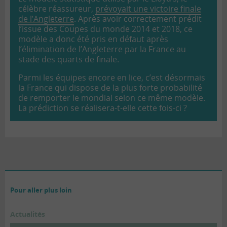
célèbre réassureur,
prévoyait une victoire finale
de l’Angleterre
. Après avoir correctement prédit
l’issue des Coupes du monde 2014 et 2018, ce
modèle a donc été pris en défaut après
l’élimination de l’Angleterre par la France au
stade des quarts de finale.
Parmi les équipes encore en lice, c’est désormais
la France qui dispose de la plus forte probabilité
de remporter le mondial selon ce même modèle.
La prédiction se réalisera-t-elle cette fois-ci ?
Pour aller plus loin
Actualités