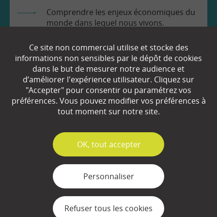
Comprendre les enjeux économiques du
monde dans lequel nous vivons.
Prendre en toute connaissance de cause
Ce site non commercial utilise et stocke des
les décisions qui nous concernent.
informations non sensibles par le dépôt de cookies
dans le but de mesurer notre audience et
d’améliorer l'expérience utilisateur. Cliquez sur
"Accepter" pour consentir ou paramétrez vos
préférences. Vous pouvez modifier vos préférences à
tout moment sur notre site.
EN SAVOIR
+
✓
OK, tout accepter
Qui sommes-nous ?
Personnaliser
Partenaires
Espace Presse
Refuser tous les cookies