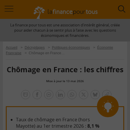
Accéder
Acc
à
à
La finance pour tous est une association d’intérêt général, créée
la
la
pour aider chacun à se sentir plus à l’aise avec les questions
navigation
rec
économiques et financières.
Accueil
>
Décryptages
>
Politiques économiques
>
Économie
Française
>
Chômage en France : les chiffres
Chômage en France : les chiffres
Mise à jour le 13 mai 2026
la
finance
facebook
facebook
Linkedin
Whatsapp
Twitter
bluesky
Copier
pour
messenger
le
tous
lien
Taux de chômage en France (hors
Mayotte) au 1er trimestre 2026 :
8,1 %