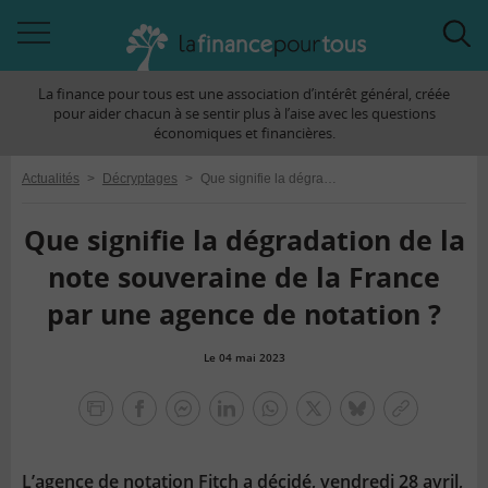
Accéder
Acc
à
à
La finance pour tous est une association d’intérêt général, créée
la
la
pour aider chacun à se sentir plus à l’aise avec les questions
navigation
rec
économiques et financières.
Actualités
>
Décryptages
>
Que signifie la dégradation de la note souveraine de la France par une agence de notation ?
Que signifie la dégradation de la
note souveraine de la France
par une agence de notation ?
Le 04 mai 2023
la
finance
facebook
facebook
Linkedin
Whatsapp
Twitter
bluesky
Copier
pour
messenger
le
tous
lien
L’agence de notation Fitch a décidé, vendredi 28 avril,