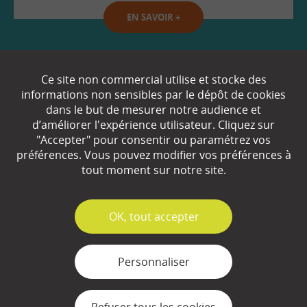
EN SAVOIR
+
Qui sommes-nous ?
Ce site non commercial utilise et stocke des
informations non sensibles par le dépôt de cookies
Partenaires
dans le but de mesurer notre audience et
d’améliorer l'expérience utilisateur. Cliquez sur
Espace Presse
"Accepter" pour consentir ou paramétrez vos
préférences. Vous pouvez modifier vos préférences à
Plan du site
tout moment sur notre site.
Contact
Mentions légales
✓
OK, tout accepter
Gestion des cookies
Personnaliser
Refuser tous les cookies