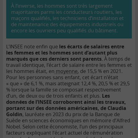
À l’inverse, les hommes sont très largement
majoritaires parmi les conducteurs routiers, les
maçons qualifiés, les techniciens d’installation et
de maintenance des équipements industriels ou
encore les ouvriers peu qualifiés du bâtiment.
L’INSEE note enfin que
les écarts de salaires entre
les femmes et les hommes sont d’autant plus
marqués que ces derniers sont parents
. À temps de
travail identique, l’écart de salaire entre les femmes et
les hommes était, en
moyenne
, de 15,5 % en 2021.
Pour les personnes sans enfant, cet écart n’était
« que » de 6,1 %, mais atteignait 12,4 %, 20,5 % et 29,5
% lorsque la famille se composait respectivement
d’un, de deux ou de trois enfants et plus.
Les
données de l’INSEE corroborent ainsi les travaux,
portant sur des données américaines, de Claudia
Goldin
, lauréate en 2023 du prix de la Banque de
Suède en sciences économiques en mémoire d’Alfred
Nobel. Selon cette économiste, l’un des principaux
facteurs expliquant l’écart actuel de rémunération