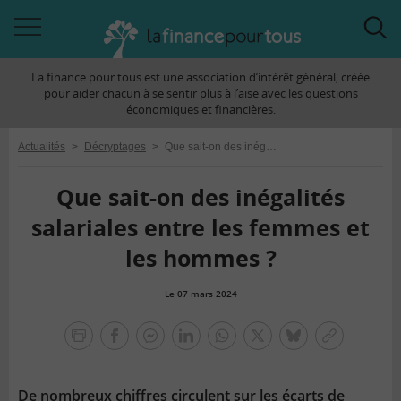
Accéder
Acc
à
à
La finance pour tous est une association d’intérêt général, créée
la
la
pour aider chacun à se sentir plus à l’aise avec les questions
navigation
rec
économiques et financières.
Actualités
>
Décryptages
>
Que sait-on des inégalités salariales entre les femmes et les hommes ?
Que sait-on des inégalités
salariales entre les femmes et
les hommes ?
Le 07 mars 2024
la
finance
facebook
facebook
Linkedin
Whatsapp
Twitter
bluesky
Copier
pour
messenger
le
tous
lien
De nombreux chiffres circulent sur les écarts de