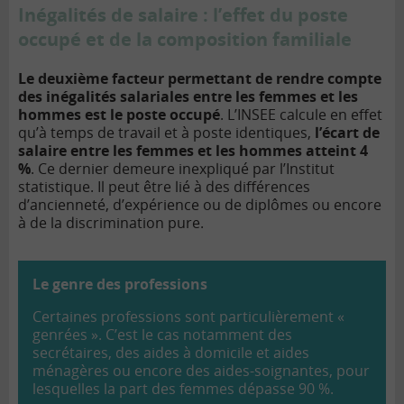
Inégalités de salaire : l’effet du poste
occupé et de la composition familiale
Le deuxième facteur permettant de rendre compte
des inégalités salariales entre les femmes et les
hommes est le poste occupé
. L’INSEE calcule en effet
qu’à temps de travail et à poste identiques,
l’écart de
salaire entre les femmes et les hommes atteint 4
%
. Ce dernier demeure inexpliqué par l’Institut
statistique. Il peut être lié à des différences
d’ancienneté, d’expérience ou de diplômes ou encore
à de la discrimination pure.
Le genre des professions
Certaines professions sont particulièrement «
genrées ». C’est le cas notamment des
secrétaires, des aides à domicile et aides
ménagères ou encore des aides-soignantes, pour
lesquelles la part des femmes dépasse 90 %.