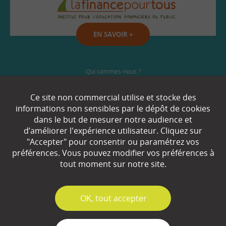
EN SAVOIR
+
Qui sommes-nous ?
Partenaires
Ce site non commercial utilise et stocke des
informations non sensibles par le dépôt de cookies
Espace Presse
dans le but de mesurer notre audience et
d’améliorer l'expérience utilisateur. Cliquez sur
Plan du site
"Accepter" pour consentir ou paramétrez vos
préférences. Vous pouvez modifier vos préférences à
Contact
tout moment sur notre site.
Mentions légales
✓
OK, tout accepter
Gestion des cookies