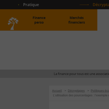
Pratique
Décrypt
Finance
Marchés
perso
financiers
Accueil
La finance pour tous est une associatio
Accueil
>
Décryptages
>
Politiques é