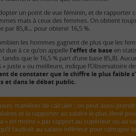
opter un point de vue féminin, et de rapporter c
ommes mais à ceux des femmes. On obtient toujo
ise par 85,8… pour obtenir 16,5 %.
ombien les hommes gagnent de plus que les fem
est due à ce qu’on appelle
l’effet de base
en stati
, tandis que le 16,5 % part d’une base 85,8). Auc
« juste » ou meilleure, indique l’Observatoire de
ant de constater que le chiffre le plus faible 
 et dans le débat public.
uses manières de calculer : on peut aussi prendr
laires et la rapporter au salaire le plus élevé pou
r a « en moins » par rapport au supérieur ou au sa
qu’il faudrait au salaire inférieur pour rattraper 