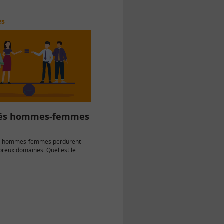
es
tés hommes-femmes
és hommes-femmes perdurent
reux domaines. Quel est le
de femmes à l’Assemblée