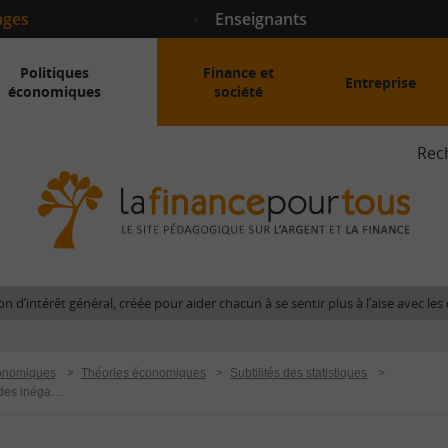
ages
Enseignants
Politiques
Finance et
Entreprise
économiques
société
Rec
La
fina
pour
tous
-
Le
n d’intérêt général, créée pour aider chacun à se sentir plus à l’aise avec l
site
péda
sur
conomiques
>
Théories économiques
>
Subtilités des statistiques
>
l'arg
L’utilisation des pourcentages : l’exemple des inégalités de salaires Hommes/Femmes
et
la
fina