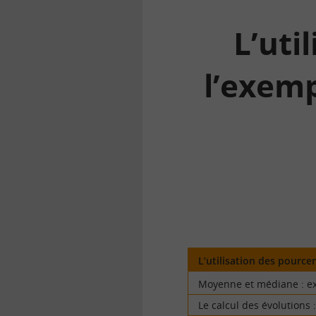
L’uti
l’exemp
la
finance
pour
tous
L’utilisation des pourc
Moyenne et médiane : exe
Le calcul des évolutions