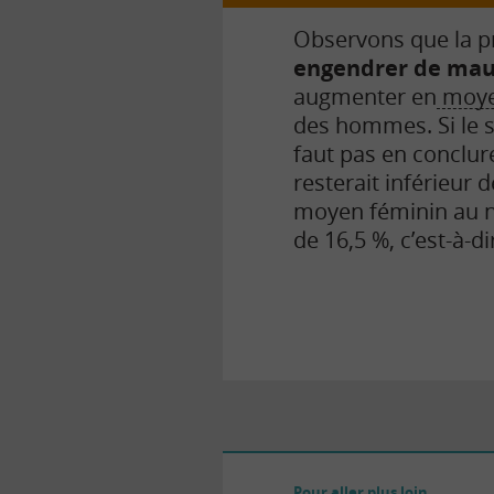
Observons que la pr
engendrer de mauv
augmenter en
moy
des hommes. Si le s
faut pas en conclure
resterait inférieur 
moyen féminin au ni
de 16,5 %, c’est-à-
Pour aller plus loin