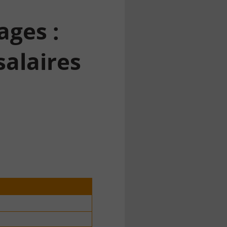
ages :
salaires
o