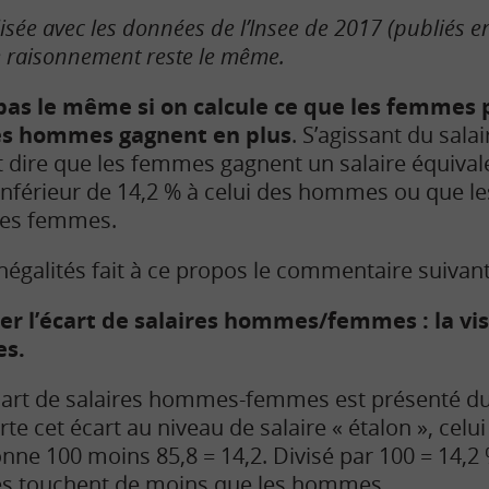
lisée avec les données de l’Insee de 2017 (publiés en
le raisonnement reste le même.
 pas le même si on calcule ce que les femmes 
es hommes gagnent en plus
. S’agissant du sala
 dire que les femmes gagnent un salaire équivale
férieur de 14,2 % à celui des hommes ou que 
 les femmes.
inégalités fait à ce propos le commentaire suivant
r l’écart de salaires hommes/femmes : la v
es.
écart de salaires hommes-femmes est présenté du
te cet écart au niveau de salaire « étalon », ce
donne 100 moins 85,8 = 14,2. Divisé par 100 = 14,
s touchent de moins que les hommes.