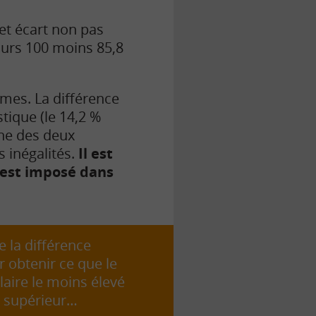
et écart non pas
urs 100 moins 85,8
mes. La différence
stique (le 14,2 %
une des deux
s inégalités.
Il est
s’est imposé dans
e la différence
r obtenir ce que le
laire le moins élevé
le supérieur…