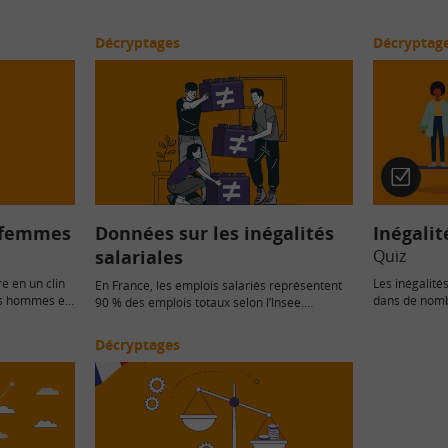
Décryptages
Décryptag
Quiz
 femmes
Données sur les inégalités
Inégali
salariales
Quiz
e en un clin
Les inégalit
En France, les emplois salariés représentent
les hommes et
dans de nomb
90 % des emplois totaux selon l’Insee.
pourcentage 
Calculer la moyenne des salaires masque…
nationale ?…
Décryptages