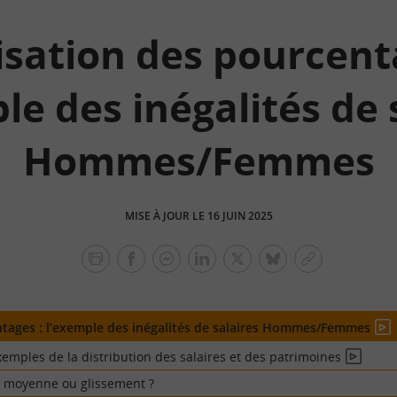
lisation des pourcent
le des inégalités de 
Hommes/Femmes
MISE À JOUR LE 16 JUIN 2025
facebook
facebook
Linkedin
Twitter
bluesky
Copier
messenger
le
lien
entages : l’exemple des inégalités de salaires Hommes/Femmes
En
vidé
mples de la distribution des salaires et des patrimoines
En
vidéo
 : moyenne ou glissement ?