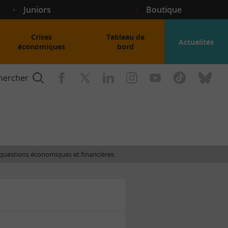
Juniors
Boutique
Crises
Tableau de
Actualités
économiques
bord
hercher
nce
es questions économiques et financières.
gogique
ent
nce