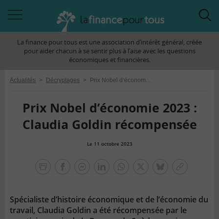
Accéder
Acc
à
à
La finance pour tous est une association d’intérêt général, créée
la
la
pour aider chacun à se sentir plus à l’aise avec les questions
navigation
rec
économiques et financières.
Actualités
>
Décryptages
>
Prix Nobel d’économie 2023 : Claudia Goldin récompensée
Prix Nobel d’économie 2023 :
Claudia Goldin récompensée
Le 11 octobre 2023
la
finance
facebook
facebook
Linkedin
Whatsapp
Twitter
bluesky
Copier
pour
messenger
le
tous
lien
Spécialiste d’histoire économique et de l’économie du
travail, Claudia Goldin a été récompensée par le