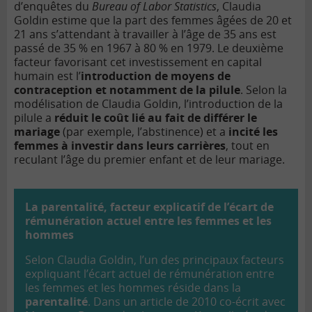
d’enquêtes du
Bureau of Labor Statistics
, Claudia
Goldin estime que la part des femmes âgées de 20 et
21 ans s’attendant à travailler à l’âge de 35 ans est
passé de 35 % en 1967 à 80 % en 1979. Le deuxième
facteur favorisant cet investissement en capital
humain est l’
introduction de moyens de
contraception et notamment de la pilule
. Selon la
modélisation de Claudia Goldin, l’introduction de la
pilule a
réduit le coût lié au fait de différer le
mariage
(par exemple, l’abstinence) et a
incité les
femmes à investir dans leurs carrières
, tout en
reculant l’âge du premier enfant et de leur mariage.
La parentalité, facteur explicatif de l’écart de
rémunération actuel entre les femmes et les
hommes
Selon Claudia Goldin, l’un des principaux facteurs
expliquant l’écart actuel de rémunération entre
les femmes et les hommes réside dans la
parentalité
. Dans un article de 2010 co-écrit avec