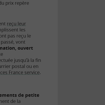
du prix repère
ent
reçu leur
plissent les
ont pas reçu le
n passé, vont
amation, ouvert
te
ctuée jusqu’à la fin
urrier postal ou en
aces France service
.
ements de petite
ment de la