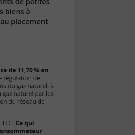
ents de petites
s biens à
veau placement
te de 11,70 % en
e régulation de
ros du gaz naturel, à
gaz naturel par les
tien du réseau de
h TTC.
Ce qui
n consommateur