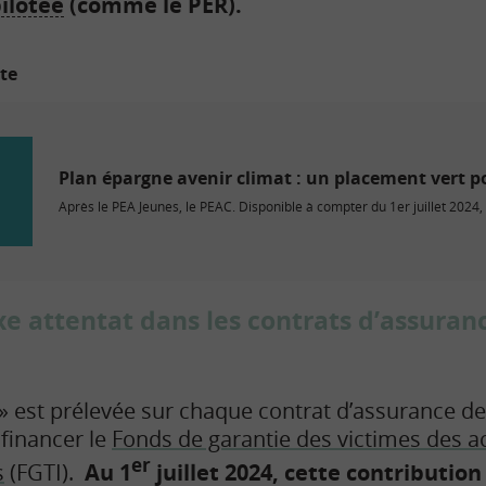
ilotée
(comme le PER).
ite
Plan épargne avenir climat : un placement vert p
Après le PEA Jeunes, le PEAC. Disponible à compter du 1er juillet 2024,
xe attentat dans les contrats d’assuran
 » est prélevée sur chaque contrat d’assurance de
financer le
Fonds de garantie des victimes des a
er
s
(FGTI).
Au 1
juillet 2024, cette contributio