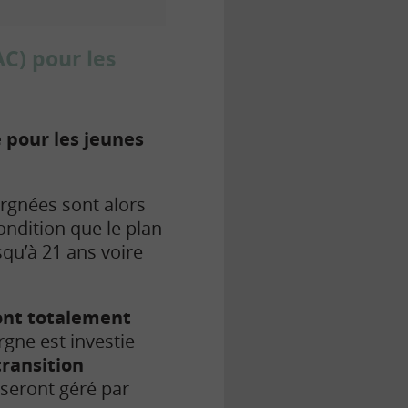
C) pour les
 pour les jeunes
argnées sont alors
ondition que le plan
squ’à 21 ans voire
sont totalement
rgne est investie
transition
 seront géré par