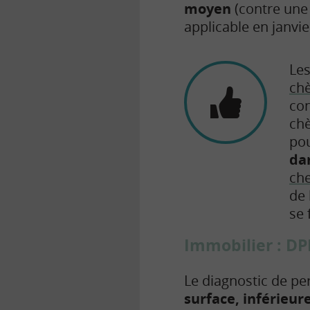
moyen
(contre une
applicable en janvie
Le
chè
con
chè
po
dan
che
de 
se 
Immobilier : DPE
Le diagnostic de p
surface, inférieur