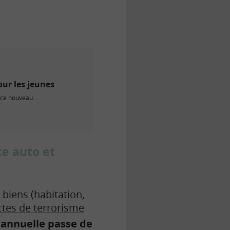
our les jeunes
 ce nouveau...
ce auto et
 biens (habitation,
ctes de terrorisme
n annuelle passe de