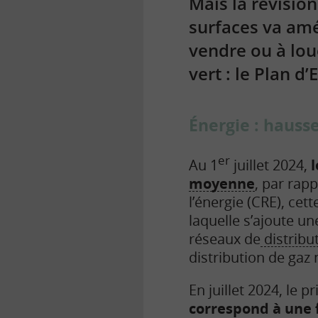
Mais la révisio
surfaces va amé
vendre ou à lou
vert : le Plan d
Énergie : hausse
er
Au 1
juillet 2024,
moyenne
, par rap
l’énergie (CRE), cet
laquelle s’ajoute u
réseaux de
distribu
distribution de gaz
En juillet 2024, le
correspond à une 