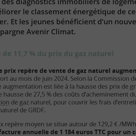
n des diagnostics immobiliers de logem
liorer le classement énergétique de ce
er. Et les jeunes bénéficient d’un nou
’Epargne Avenir Climat.
 de 11,7 % du prix du gaz naturel
le prix repère de vente de gaz naturel augmen
port au mois de juin 2024. Selon la Commission d
te augmentation est liée à la hausse des prix de g
ne hausse de 27,5 % des coûts d’acheminement du 
tion
de gaz naturel, pour couvrir les frais d’entre
 naturel de GRDF.
 prix repère moyen se situe autour de 129,2 € /MW
facture annuelle de 1 184 euros TTC pour u