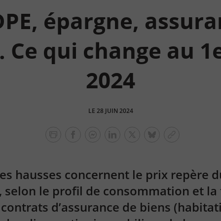
DPE, épargne, assura
 Ce qui change au 1er
2024
LE 28 JUIN 2024
facebook
facebook
Linkedin
Twitter
bluesky
Copier
messenger
le
lien
 les hausses concernent le prix repère d
, selon le profil de consommation et la
 contrats d’assurance de biens (habitat