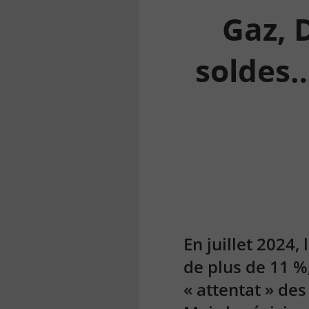
Gaz, 
soldes…
la
finance
pour
tous
En juillet 2024,
de plus de 11 %
« attentat » des