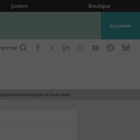
Juniors
Boutique
Actualités
hercher
nce
es questions économiques et financières.
gogique
ent
nce