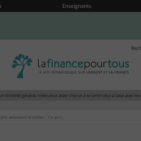
s
Enseignants
Rec
La
fina
pour
tous
-
Le
n d’intérêt général, créée pour aider chacun à se sentir plus à l’aise avec l
site
péda
sur
Gaz, DPE, épargne, assurance et soldes… Ce qui change au 1er juillet 2024
l'arg
et
la
fina