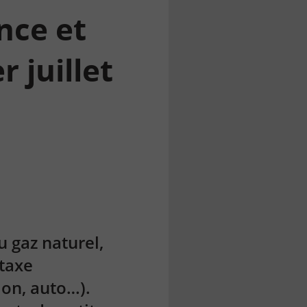
nce et
 juillet
u gaz naturel,
 taxe
ion, auto…).