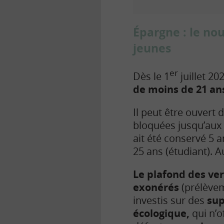
Épargne : le no
jeunes
er
Dès le 1
juillet 20
de moins de 21 an
Il peut être ouvert
bloquées jusqu’aux 1
ait été conservé 5 a
25 ans (étudiant). A
Le plafond des ver
exonérés
(prélèvem
investis sur des
supp
écologique,
qui n’o