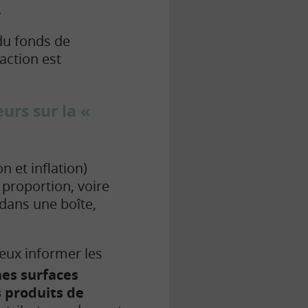
.
du
fonds de
’action est
rs sur la «
n et inflation)
 proportion, voire
dans une boîte,
ieux informer les
es surfaces
s produits de