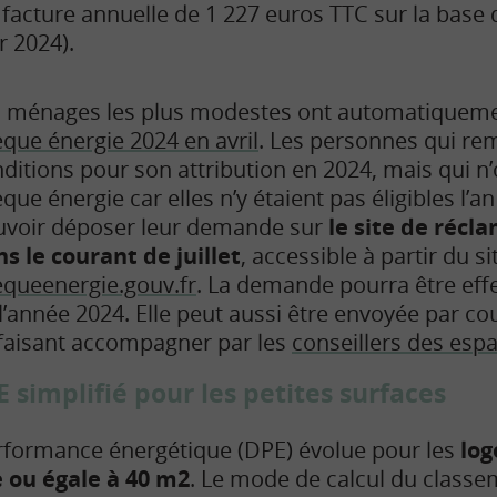
 facture annuelle de 1 227 euros TTC sur la base 
r 2024).
s ménages les plus modestes ont automatiquem
que énergie 2024 en avril
. Les personnes qui rem
ditions pour son attribution en 2024, mais qui n’
que énergie car elles n’y étaient pas éligibles l’a
uvoir déposer leur demande sur
le site de récl
s le courant de juillet
, accessible à partir du si
queenergie.gouv.fr
. La demande pourra être effe
l’année 2024. Elle peut aussi être envoyée par co
faisant accompagner par les
conseillers des esp
 simplifié pour les petites surfaces
erformance énergétique (DPE) évolue pour les
log
e ou égale à 40 m2
. Le mode de calcul du classe