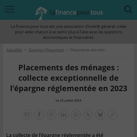
Accéder
Acc
à
à
La finance pour tous est une association d’intérêt général, créée
la
la
pour aider chacun à se sentir plus à l’aise avec les questions
navigation
rec
économiques et financières.
Actualités
>
Épargne / Placement
>
Placements des ménages : collecte exceptionnelle de l’épargne réglementée en 2023
Placements des ménages :
collecte exceptionnelle de
l’épargne réglementée en 2023
Le 22 juillet 2024
la
finance
facebook
facebook
Linkedin
Whatsapp
Twitter
bluesky
Copier
pour
messenger
le
tous
lien
La collecte de l’épargne réglementée a été