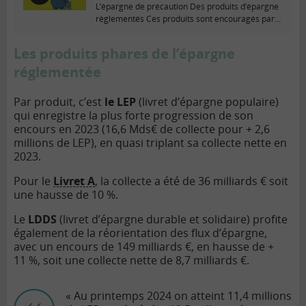
L’épargne de précaution Des produits d’épargne
n
réglementés Ces produits sont encouragés par
v
l’État qui en...
i
d
Les produits phares de l’épargne
é
réglementée
o
Par produit, c’est
le LEP
(livret d’épargne populaire)
qui enregistre la plus forte progression de son
encours en 2023 (16,6 Mds€ de collecte pour + 2,6
millions de LEP), en quasi triplant sa collecte nette en
2023.
Pour le
Livret A
, la collecte a été de 36 milliards € soit
une hausse de 10 %.
Le
LDDS
(livret d’épargne durable et solidaire) profite
également de la réorientation des flux d’épargne,
avec un encours de 149 milliards €, en hausse de +
11 %, soit une collecte nette de 8,7 milliards €.
« Au printemps 2024 on atteint 11,4 millions