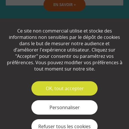
EN SAVOIR
+
Qui sommes-nous ?
Ce site non commercial utilise et stocke des
informations non sensibles par le dépôt de cookies
Partenaires
dans le but de mesurer notre audience et
d’améliorer l'expérience utilisateur. Cliquez sur
Espace Presse
"Accepter" pour consentir ou paramétrez vos
préférences. Vous pouvez modifier vos préférences à
Plan du site
tout moment sur notre site.
Contact
Mentions légales
✓
OK, tout accepter
Gestion des cookies
Personnaliser
Refuser tous les cookies