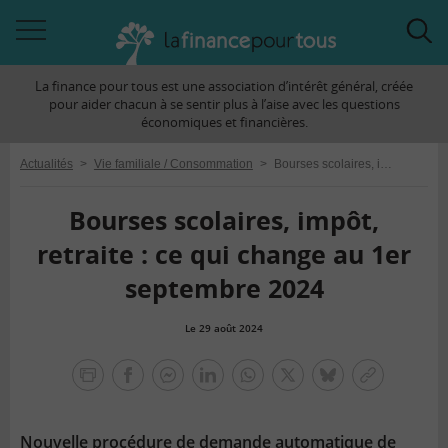
Accéder
Acc
à
à
La finance pour tous est une association d’intérêt général, créée
la
la
pour aider chacun à se sentir plus à l’aise avec les questions
navigation
rec
économiques et financières.
Actualités
>
Vie familiale / Consommation
>
Bourses scolaires, impôt, retraite : ce qui change au 1er septembre 2024
Bourses scolaires, impôt,
retraite : ce qui change au 1er
septembre 2024
Le 29 août 2024
la
finance
facebook
facebook
Linkedin
Whatsapp
Twitter
bluesky
Copier
pour
messenger
le
tous
lien
Nouvelle procédure de demande automatique de